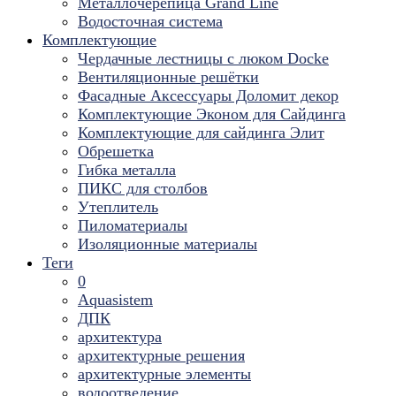
Металлочерепица Grand Line
Водосточная система
Комплектующие
Чердачные лестницы с люком Docke
Вентиляционные решётки
Фасадные Аксессуары Доломит декор
Комплектующие Эконом для Сайдинга
Комплектующие для cайдинга Элит
Обрешетка
Гибка металла
ПИКС для столбов
Утеплитель
Пиломатериалы
Изоляционные материалы
Теги
0
Aquasistem
ДПК
архитектура
архитектурные решения
архитектурные элементы
водоотведение