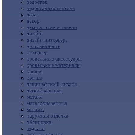
водосток
водосточная система
дача
декор
декоративные панели
дизайн
дизайн интерьера
долговечность
интерьер
кровельные аксессуары
кровельные материалы
кровля
крыша
ландшафтный дизайн
легкий монтаж
металл
металлочерепица
монтаж
наружная отделка
облицовка
отделка
отделка фасада