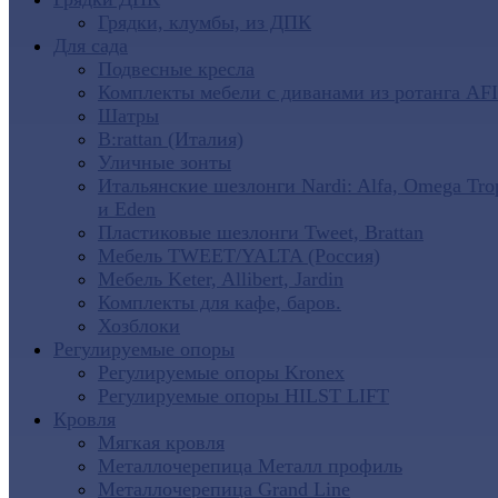
Грядки, клумбы, из ДПК
Для сада
Подвесные кресла
Комплекты мебели с диванами из ротанга AF
Шатры
B:rattan (Италия)
Уличные зонты
Итальянские шезлонги Nardi: Alfa, Omega Tro
и Eden
Пластиковые шезлонги Tweet, Brattan
Мебель TWEET/YALTA (Россия)
Мебель Keter, Allibert, Jardin
Комплекты для кафе, баров.
Хозблоки
Регулируемые опоры
Регулируемые опоры Kronex
Регулируемые опоры HILST LIFT
Кровля
Мягкая кровля
Металлочерепица Металл профиль
Металлочерепица Grand Line