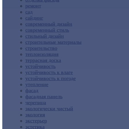
ремонт
сад
сайдинг
современный дизайн
современный стиль
стильный дизайн
строительные материалы
строительство
теплоизоляция
террасная доска
устойчивость
устойчивость к влаге
устойчивость к погоде
утепление
фасад
фасадная панель
черепица
экологически чистый
экология
экстерьер
эстетика