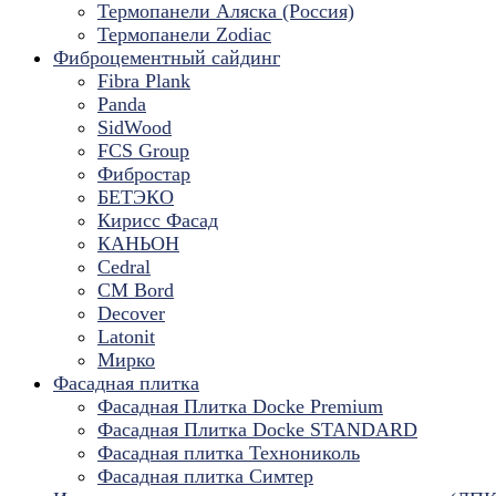
Термопанели Аляска (Россия)
Термопанели Zodiac
Фиброцементный сайдинг
Fibra Plank
Panda
SidWood
FCS Group
Фибростар
БЕТЭКО
Кирисс Фасад
КАНЬОН
Cedral
CM Bord
Decover
Latonit
Мирко
Фасадная плитка
Фасадная Плитка Docke Premium
Фасадная Плитка Docke STANDARD
Фасадная плитка Технониколь
Фасадная плитка Симтер