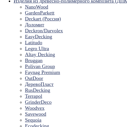
Изделия из древесно-полимерного композита (ДПК
NanoWood
GardenParkett
Deckart (Россия)
Доломит
Deckron/Darvolex
EasyDecking
Latitudo
Legro Ultra
Altay Decking
Bruggan
Polivan Group
Faynag Premium
OutDoor
ДеревоПласт
RusDecking
Terrapol
GrinderDeco
Woodvex
Savewood
Sequoia
Ecodecking