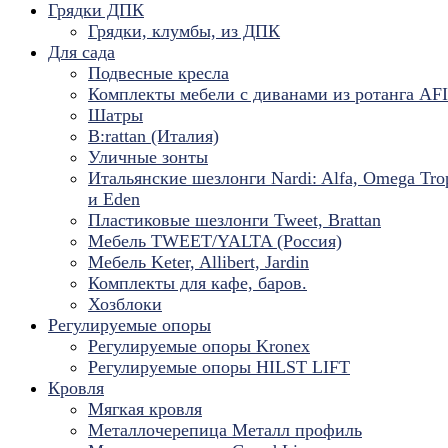
Грядки ДПК
Грядки, клумбы, из ДПК
Для сада
Подвесные кресла
Комплекты мебели с диванами из ротанга AF
Шатры
B:rattan (Италия)
Уличные зонты
Итальянские шезлонги Nardi: Alfa, Omega Tro
и Eden
Пластиковые шезлонги Tweet, Brattan
Мебель TWEET/YALTA (Россия)
Мебель Keter, Allibert, Jardin
Комплекты для кафе, баров.
Хозблоки
Регулируемые опоры
Регулируемые опоры Kronex
Регулируемые опоры HILST LIFT
Кровля
Мягкая кровля
Металлочерепица Металл профиль