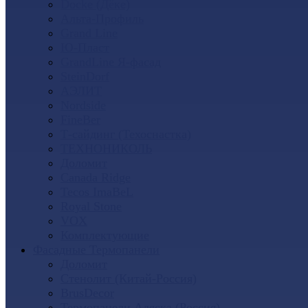
Docke (Дёке)
Альта-Профиль
Grand Line
Ю-Пласт
GrandLine Я-фасад
SteinDorf
АЭЛИТ
Nordside
FineBer
Т-сайдинг (Техоснастка)
ТЕХНОНИКОЛЬ
Доломит
Canada Ridge
Tecos ImaBeL
Royal Stone
VOX
Комплектующие
Фасадные Термопанели
Доломит
Стенолит (Китай-Россия)
BrusDecor
Термопанели Аляска (Россия)