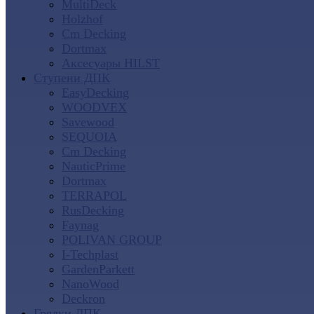
MultiDeck
Holzhof
Cm Decking
Dortmax
Аксесуары HILST
Ступени ДПК
EasyDecking
WOODVEX
Savewood
SEQUOIA
Cm Decking
NauticPrime
Dortmax
TERRAPOL
RusDecking
Faynag
POLIVAN GROUP
I-Techplast
GardenParkett
NanoWood
Deckron
Грядки ДПК