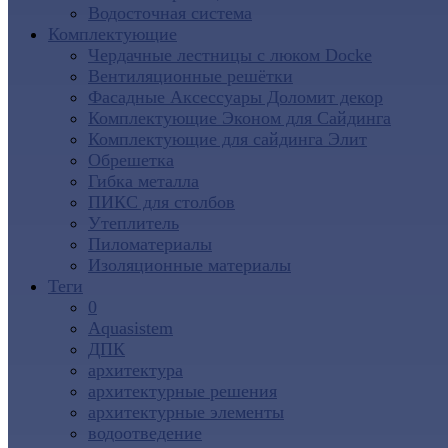
Водосточная система
Комплектующие
Чердачные лестницы с люком Docke
Вентиляционные решётки
Фасадные Аксессуары Доломит декор
Комплектующие Эконом для Сайдинга
Комплектующие для cайдинга Элит
Обрешетка
Гибка металла
ПИКС для столбов
Утеплитель
Пиломатериалы
Изоляционные материалы
Теги
0
Aquasistem
ДПК
архитектура
архитектурные решения
архитектурные элементы
водоотведение