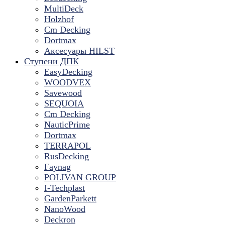
MultiDeck
Holzhof
Cm Decking
Dortmax
Аксесуары HILST
Ступени ДПК
EasyDecking
WOODVEX
Savewood
SEQUOIA
Cm Decking
NauticPrime
Dortmax
TERRAPOL
RusDecking
Faynag
POLIVAN GROUP
I-Techplast
GardenParkett
NanoWood
Deckron