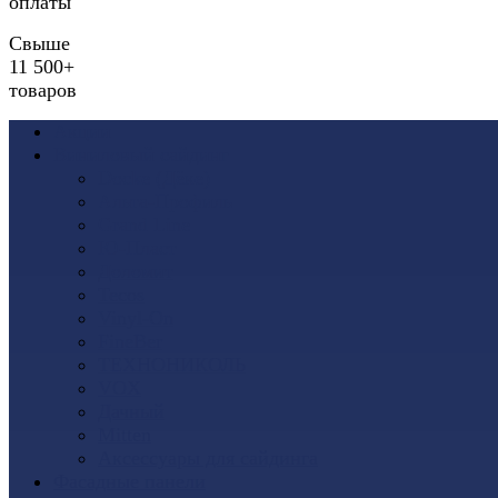
оплаты
Свыше
11 500+
товаров
Акции
Виниловый сайдинг
Docke (Дёке)
Альта-Профиль
Grand Line
Ю-Пласт
Доломит
Tecos
Vinyl-On
FineBer
ТЕХНОНИКОЛЬ
VOX
Дачный
Mitten
Аксессуары для сайдинга
Фасадные панели