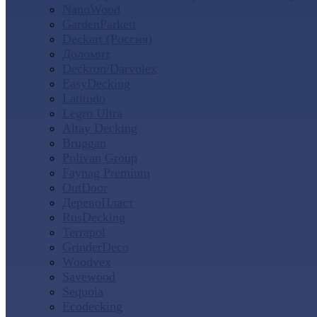
NanoWood
GardenParkett
Deckart (Россия)
Доломит
Deckron/Darvolex
EasyDecking
Latitudo
Legro Ultra
Altay Decking
Bruggan
Polivan Group
Faynag Premium
OutDoor
ДеревоПласт
RusDecking
Terrapol
GrinderDeco
Woodvex
Savewood
Sequoia
Ecodecking