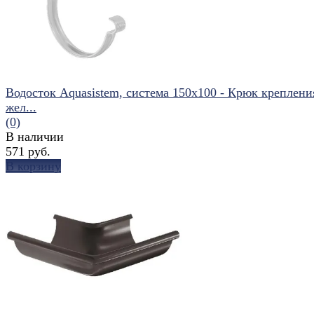
Водосток Aquasistem, система 150x100 - Крюк креплени
жел...
(0)
В наличии
571 руб.
В корзину
избранное
сравнить