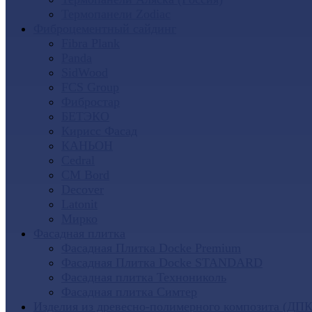
Термопанели Zodiac
Фиброцементный сайдинг
Fibra Plank
Panda
SidWood
FCS Group
Фибростар
БЕТЭКО
Кирисс Фасад
КАНЬОН
Cedral
CM Bord
Decover
Latonit
Мирко
Фасадная плитка
Фасадная Плитка Docke Premium
Фасадная Плитка Docke STANDARD
Фасадная плитка Технониколь
Фасадная плитка Симтер
Изделия из древесно-полимерного композита (ДПК