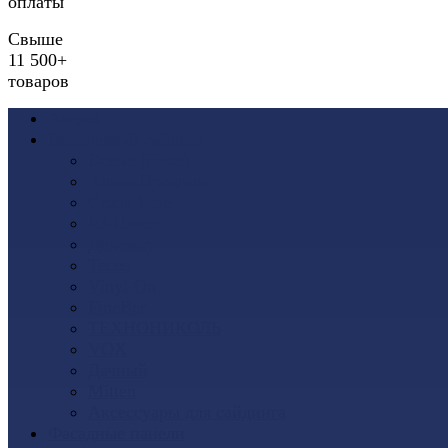
оплаты
Свыше
11 500+
товаров
Акции
Виниловый сайдинг
Docke (Дёке)
Альта-Профиль
Grand Line
Ю-Пласт
Доломит
Tecos
Vinyl-On
FineBer
ТЕХНОНИКОЛЬ
VOX
Дачный
Mitten
Аксессуары для сайдинга
Фасадные панели