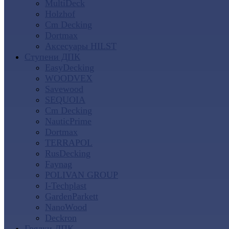
MultiDeck
Holzhof
Cm Decking
Dortmax
Аксесуары HILST
Ступени ДПК
EasyDecking
WOODVEX
Savewood
SEQUOIA
Cm Decking
NauticPrime
Dortmax
TERRAPOL
RusDecking
Faynag
POLIVAN GROUP
I-Techplast
GardenParkett
NanoWood
Deckron
Грядки ДПК