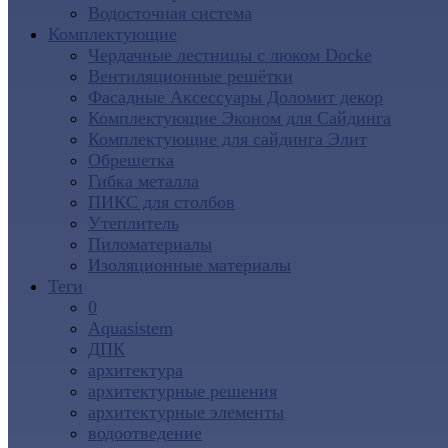
Водосточная система
Комплектующие
Чердачные лестницы с люком Docke
Вентиляционные решётки
Фасадные Аксессуары Доломит декор
Комплектующие Эконом для Сайдинга
Комплектующие для cайдинга Элит
Обрешетка
Гибка металла
ПИКС для столбов
Утеплитель
Пиломатериалы
Изоляционные материалы
Теги
0
Aquasistem
ДПК
архитектура
архитектурные решения
архитектурные элементы
водоотведение