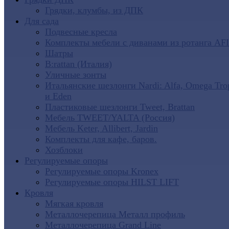
Грядки, клумбы, из ДПК
Для сада
Подвесные кресла
Комплекты мебели с диванами из ротанга AF
Шатры
B:rattan (Италия)
Уличные зонты
Итальянские шезлонги Nardi: Alfa, Omega Tro
и Eden
Пластиковые шезлонги Tweet, Brattan
Мебель TWEET/YALTA (Россия)
Мебель Keter, Allibert, Jardin
Комплекты для кафе, баров.
Хозблоки
Регулируемые опоры
Регулируемые опоры Kronex
Регулируемые опоры HILST LIFT
Кровля
Мягкая кровля
Металлочерепица Металл профиль
Металлочерепица Grand Line