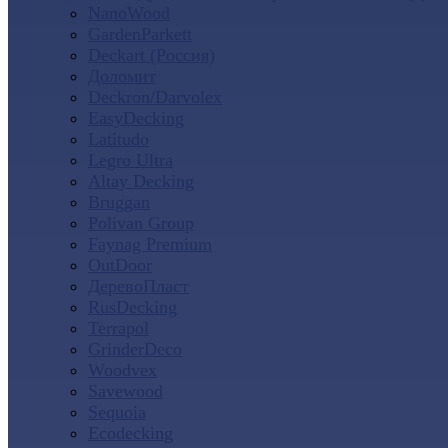
NanoWood
GardenParkett
Deckart (Россия)
Доломит
Deckron/Darvolex
EasyDecking
Latitudo
Legro Ultra
Altay Decking
Bruggan
Polivan Group
Faynag Premium
OutDoor
ДеревоПласт
RusDecking
Terrapol
GrinderDeco
Woodvex
Savewood
Sequoia
Ecodecking