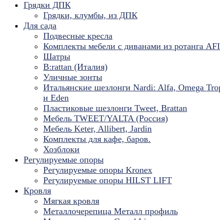
Грядки ДПК
Грядки, клумбы, из ДПК
Для сада
Подвесные кресла
Комплекты мебели с диванами из ротанга AF
Шатры
B:rattan (Италия)
Уличные зонты
Итальянские шезлонги Nardi: Alfa, Omega Tro
и Eden
Пластиковые шезлонги Tweet, Brattan
Мебель TWEET/YALTA (Россия)
Мебель Keter, Allibert, Jardin
Комплекты для кафе, баров.
Хозблоки
Регулируемые опоры
Регулируемые опоры Kronex
Регулируемые опоры HILST LIFT
Кровля
Мягкая кровля
Металлочерепица Металл профиль