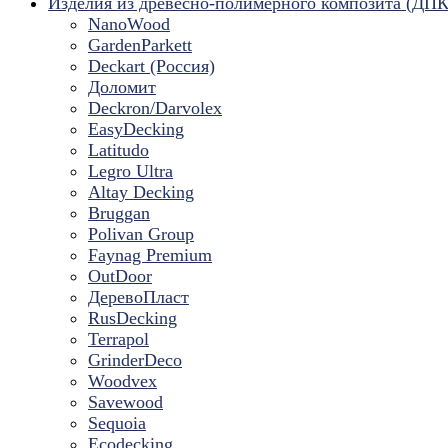
Изделия из древесно-полимерного композита (ДПК
NanoWood
GardenParkett
Deckart (Россия)
Доломит
Deckron/Darvolex
EasyDecking
Latitudo
Legro Ultra
Altay Decking
Bruggan
Polivan Group
Faynag Premium
OutDoor
ДеревоПласт
RusDecking
Terrapol
GrinderDeco
Woodvex
Savewood
Sequoia
Ecodecking