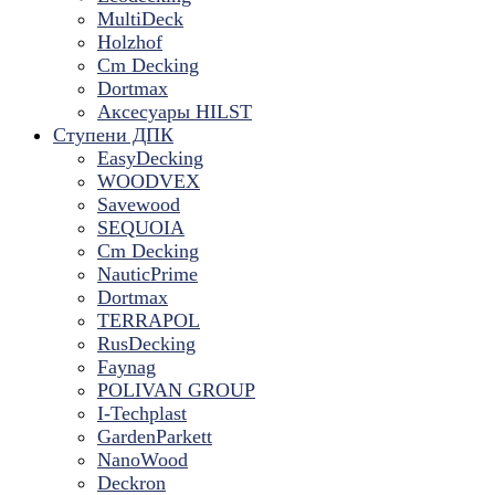
MultiDeck
Holzhof
Cm Decking
Dortmax
Аксесуары HILST
Ступени ДПК
EasyDecking
WOODVEX
Savewood
SEQUOIA
Cm Decking
NauticPrime
Dortmax
TERRAPOL
RusDecking
Faynag
POLIVAN GROUP
I-Techplast
GardenParkett
NanoWood
Deckron