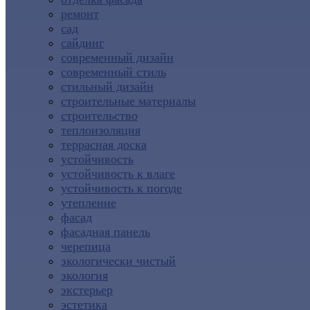
ремонт
сад
сайдинг
современный дизайн
современный стиль
стильный дизайн
строительные материалы
строительство
теплоизоляция
террасная доска
устойчивость
устойчивость к влаге
устойчивость к погоде
утепление
фасад
фасадная панель
черепица
экологически чистый
экология
экстерьер
эстетика