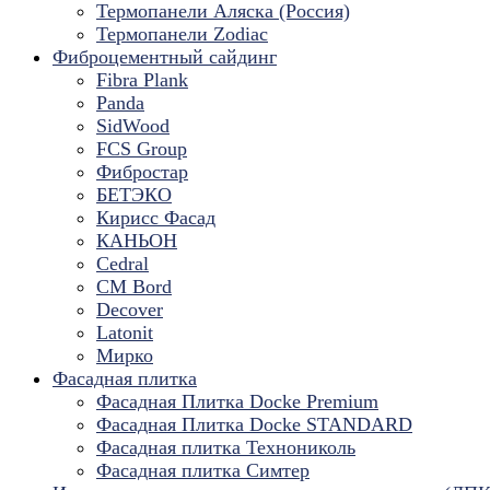
Термопанели Аляска (Россия)
Термопанели Zodiac
Фиброцементный сайдинг
Fibra Plank
Panda
SidWood
FCS Group
Фибростар
БЕТЭКО
Кирисс Фасад
КАНЬОН
Cedral
CM Bord
Decover
Latonit
Мирко
Фасадная плитка
Фасадная Плитка Docke Premium
Фасадная Плитка Docke STANDARD
Фасадная плитка Технониколь
Фасадная плитка Симтер