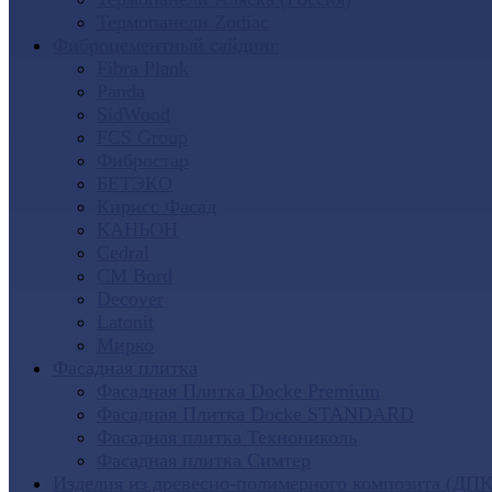
Термопанели Zodiac
Фиброцементный сайдинг
Fibra Plank
Panda
SidWood
FCS Group
Фибростар
БЕТЭКО
Кирисс Фасад
КАНЬОН
Cedral
CM Bord
Decover
Latonit
Мирко
Фасадная плитка
Фасадная Плитка Docke Premium
Фасадная Плитка Docke STANDARD
Фасадная плитка Технониколь
Фасадная плитка Симтер
Изделия из древесно-полимерного композита (ДПК