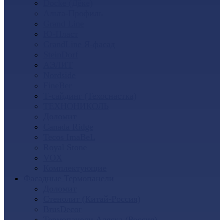
Docke (Дёке)
Альта-Профиль
Grand Line
Ю-Пласт
GrandLine Я-фасад
SteinDorf
АЭЛИТ
Nordside
FineBer
Т-сайдинг (Техоснастка)
ТЕХНОНИКОЛЬ
Доломит
Canada Ridge
Tecos ImaBeL
Royal Stone
VOX
Комплектующие
Фасадные Термопанели
Доломит
Стенолит (Китай-Россия)
BrusDecor
Термопанели Аляска (Россия)