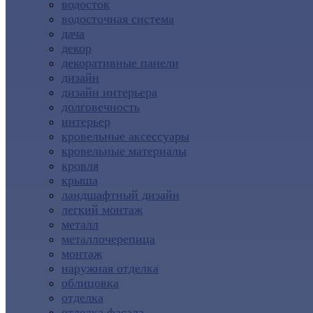
водосток
водосточная система
дача
декор
декоративные панели
дизайн
дизайн интерьера
долговечность
интерьер
кровельные аксессуары
кровельные материалы
кровля
крыша
ландшафтный дизайн
легкий монтаж
металл
металлочерепица
монтаж
наружная отделка
облицовка
отделка
отделка фасада