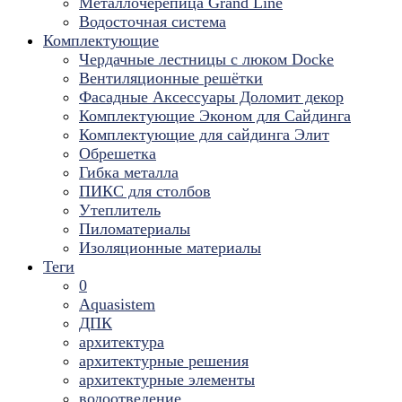
Металлочерепица Grand Line
Водосточная система
Комплектующие
Чердачные лестницы с люком Docke
Вентиляционные решётки
Фасадные Аксессуары Доломит декор
Комплектующие Эконом для Сайдинга
Комплектующие для cайдинга Элит
Обрешетка
Гибка металла
ПИКС для столбов
Утеплитель
Пиломатериалы
Изоляционные материалы
Теги
0
Aquasistem
ДПК
архитектура
архитектурные решения
архитектурные элементы
водоотведение