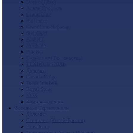
Docke (Дёке)
Альта-Профиль
Grand Line
Ю-Пласт
GrandLine Я-фасад
SteinDorf
АЭЛИТ
Nordside
FineBer
Т-сайдинг (Техоснастка)
ТЕХНОНИКОЛЬ
Доломит
Canada Ridge
Tecos ImaBeL
Royal Stone
VOX
Комплектующие
Фасадные Термопанели
Доломит
Стенолит (Китай-Россия)
BrusDecor
Термопанели Аляска (Россия)