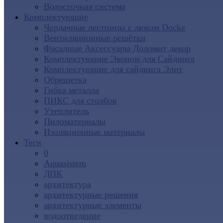
Водосточная система
Комплектующие
Чердачные лестницы с люком Docke
Вентиляционные решётки
Фасадные Аксессуары Доломит декор
Комплектующие Эконом для Сайдинга
Комплектующие для cайдинга Элит
Обрешетка
Гибка металла
ПИКС для столбов
Утеплитель
Пиломатериалы
Изоляционные материалы
Теги
0
Aquasistem
ДПК
архитектура
архитектурные решения
архитектурные элементы
водоотведение