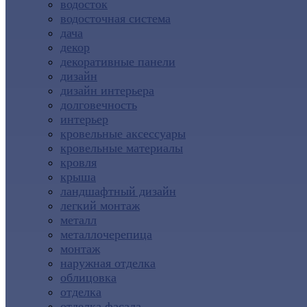
водосток
водосточная система
дача
декор
декоративные панели
дизайн
дизайн интерьера
долговечность
интерьер
кровельные аксессуары
кровельные материалы
кровля
крыша
ландшафтный дизайн
легкий монтаж
металл
металлочерепица
монтаж
наружная отделка
облицовка
отделка
отделка фасада