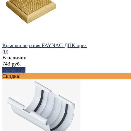
избранное
сравнить
Крышка верхняя FAYNAG ДПК орех
(0)
В наличии
743 руб.
В корзину
Скидка!
избранное
сравнить