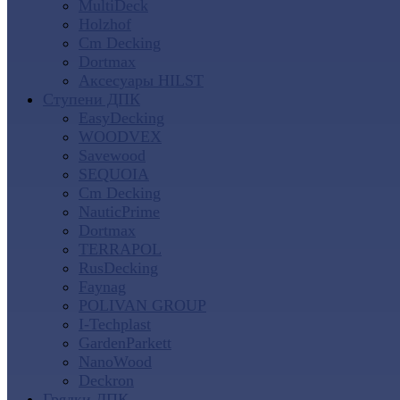
MultiDeck
Holzhof
Cm Decking
Dortmax
Аксесуары HILST
Ступени ДПК
EasyDecking
WOODVEX
Savewood
SEQUOIA
Cm Decking
NauticPrime
Dortmax
TERRAPOL
RusDecking
Faynag
POLIVAN GROUP
I-Techplast
GardenParkett
NanoWood
Deckron
Грядки ДПК