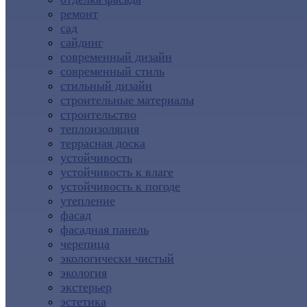
ремонт
сад
сайдинг
современный дизайн
современный стиль
стильный дизайн
строительные материалы
строительство
теплоизоляция
террасная доска
устойчивость
устойчивость к влаге
устойчивость к погоде
утепление
фасад
фасадная панель
черепица
экологически чистый
экология
экстерьер
эстетика