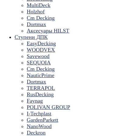
MultiDeck
Holzhof
Cm Decking
Dortmax
Аксесуары HILST
Ступени ДПК
EasyDecking
WOODVEX
Savewood
SEQUOIA
Cm Decking
NauticPrime
Dortmax
TERRAPOL
RusDecking
Faynag
POLIVAN GROUP
I-Techplast
GardenParkett
NanoWood
Deckron