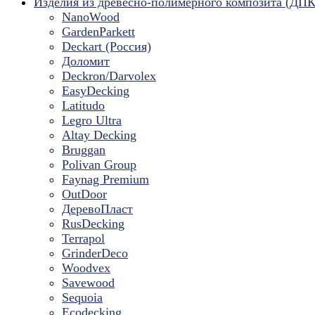
Изделия из древесно-полимерного композита (ДПК
NanoWood
GardenParkett
Deckart (Россия)
Доломит
Deckron/Darvolex
EasyDecking
Latitudo
Legro Ultra
Altay Decking
Bruggan
Polivan Group
Faynag Premium
OutDoor
ДеревоПласт
RusDecking
Terrapol
GrinderDeco
Woodvex
Savewood
Sequoia
Ecodecking