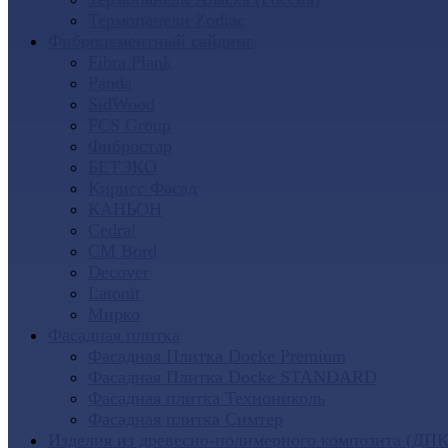
Термопанели Zodiac
Фиброцементный сайдинг
Fibra Plank
Panda
SidWood
FCS Group
Фибростар
БЕТЭКО
Кирисс Фасад
КАНЬОН
Cedral
CM Bord
Decover
Latonit
Мирко
Фасадная плитка
Фасадная Плитка Docke Premium
Фасадная Плитка Docke STANDARD
Фасадная плитка Технониколь
Фасадная плитка Симтер
Изделия из древесно-полимерного композита (ДПК