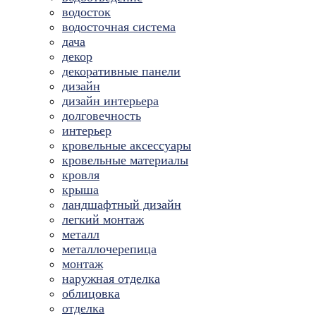
водосток
водосточная система
дача
декор
декоративные панели
дизайн
дизайн интерьера
долговечность
интерьер
кровельные аксессуары
кровельные материалы
кровля
крыша
ландшафтный дизайн
легкий монтаж
металл
металлочерепица
монтаж
наружная отделка
облицовка
отделка