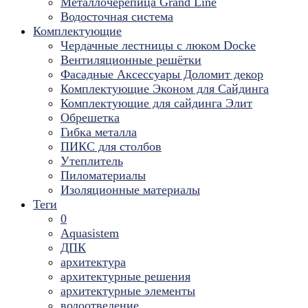
Металлочерепица Grand Line
Водосточная система
Комплектующие
Чердачные лестницы с люком Docke
Вентиляционные решётки
Фасадные Аксессуары Доломит декор
Комплектующие Эконом для Сайдинга
Комплектующие для cайдинга Элит
Обрешетка
Гибка металла
ПИКС для столбов
Утеплитель
Пиломатериалы
Изоляционные материалы
Теги
0
Aquasistem
ДПК
архитектура
архитектурные решения
архитектурные элементы
водоотведение