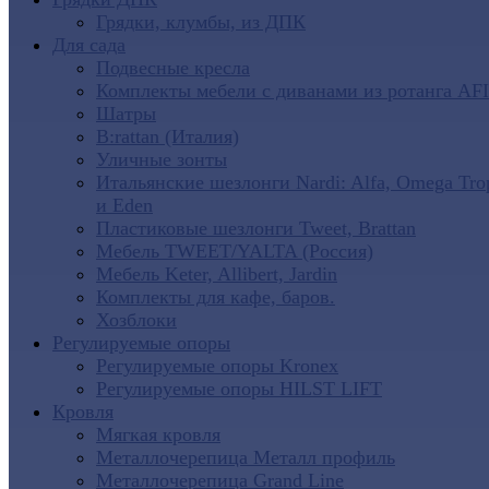
Грядки, клумбы, из ДПК
Для сада
Подвесные кресла
Комплекты мебели с диванами из ротанга AF
Шатры
B:rattan (Италия)
Уличные зонты
Итальянские шезлонги Nardi: Alfa, Omega Tro
и Eden
Пластиковые шезлонги Tweet, Brattan
Мебель TWEET/YALTA (Россия)
Мебель Keter, Allibert, Jardin
Комплекты для кафе, баров.
Хозблоки
Регулируемые опоры
Регулируемые опоры Kronex
Регулируемые опоры HILST LIFT
Кровля
Мягкая кровля
Металлочерепица Металл профиль
Металлочерепица Grand Line