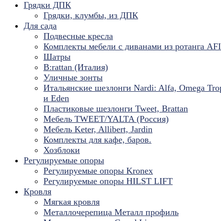
Грядки ДПК
Грядки, клумбы, из ДПК
Для сада
Подвесные кресла
Комплекты мебели с диванами из ротанга AF
Шатры
B:rattan (Италия)
Уличные зонты
Итальянские шезлонги Nardi: Alfa, Omega Tro
и Eden
Пластиковые шезлонги Tweet, Brattan
Мебель TWEET/YALTA (Россия)
Мебель Keter, Allibert, Jardin
Комплекты для кафе, баров.
Хозблоки
Регулируемые опоры
Регулируемые опоры Kronex
Регулируемые опоры HILST LIFT
Кровля
Мягкая кровля
Металлочерепица Металл профиль