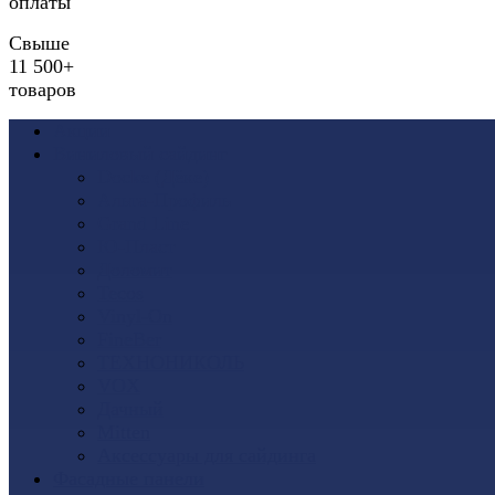
оплаты
Свыше
11 500+
товаров
Акции
Виниловый сайдинг
Docke (Дёке)
Альта-Профиль
Grand Line
Ю-Пласт
Доломит
Tecos
Vinyl-On
FineBer
ТЕХНОНИКОЛЬ
VOX
Дачный
Mitten
Аксессуары для сайдинга
Фасадные панели