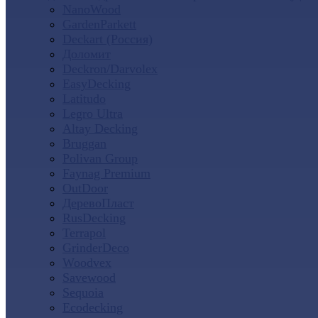
NanoWood
GardenParkett
Deckart (Россия)
Доломит
Deckron/Darvolex
EasyDecking
Latitudo
Legro Ultra
Altay Decking
Bruggan
Polivan Group
Faynag Premium
OutDoor
ДеревоПласт
RusDecking
Terrapol
GrinderDeco
Woodvex
Savewood
Sequoia
Ecodecking