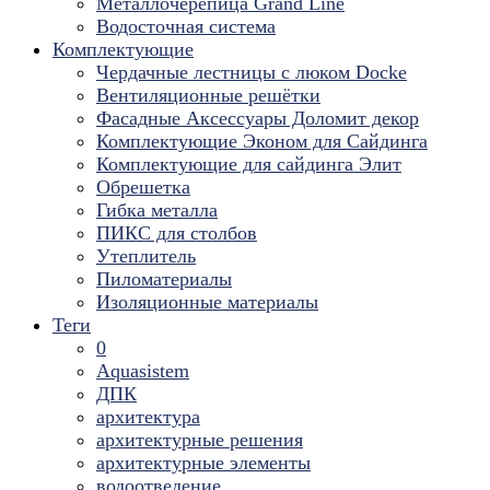
Металлочерепица Grand Line
Водосточная система
Комплектующие
Чердачные лестницы с люком Docke
Вентиляционные решётки
Фасадные Аксессуары Доломит декор
Комплектующие Эконом для Сайдинга
Комплектующие для cайдинга Элит
Обрешетка
Гибка металла
ПИКС для столбов
Утеплитель
Пиломатериалы
Изоляционные материалы
Теги
0
Aquasistem
ДПК
архитектура
архитектурные решения
архитектурные элементы
водоотведение