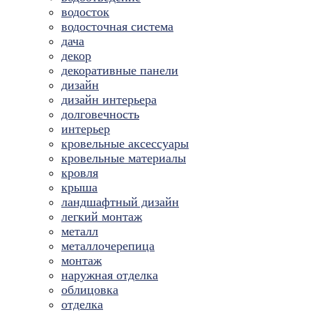
водосток
водосточная система
дача
декор
декоративные панели
дизайн
дизайн интерьера
долговечность
интерьер
кровельные аксессуары
кровельные материалы
кровля
крыша
ландшафтный дизайн
легкий монтаж
металл
металлочерепица
монтаж
наружная отделка
облицовка
отделка