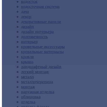
водосток
водосточная система
дача
декор
декоративные панели
дизайн
дизайн интерьера
долговечность
интерьер
кровельные аксессуары
кровельные материалы
кровля
крыша
ландшафтный дизайн
легкий монтаж
металл
металлочерепица
монтаж
наружная отделка
облицовка
отделка
отделка фасада