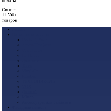
оплаты
Свыше
11 500+
товаров
Акции
Виниловый сайдинг
Docke (Дёке)
Альта-Профиль
Grand Line
Ю-Пласт
Доломит
Tecos
Vinyl-On
FineBer
ТЕХНОНИКОЛЬ
VOX
Дачный
Mitten
Аксессуары для сайдинга
Фасадные панели