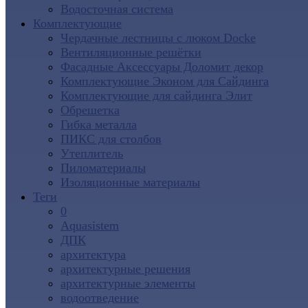
Водосточная система
Комплектующие
Чердачные лестницы с люком Docke
Вентиляционные решётки
Фасадные Аксессуары Доломит декор
Комплектующие Эконом для Сайдинга
Комплектующие для cайдинга Элит
Обрешетка
Гибка металла
ПИКС для столбов
Утеплитель
Пиломатериалы
Изоляционные материалы
Теги
0
Aquasistem
ДПК
архитектура
архитектурные решения
архитектурные элементы
водоотведение