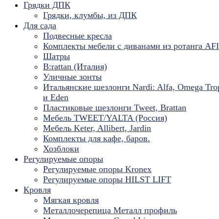
Грядки ДПК
Грядки, клумбы, из ДПК
Для сада
Подвесные кресла
Комплекты мебели с диванами из ротанга AF
Шатры
B:rattan (Италия)
Уличные зонты
Итальянские шезлонги Nardi: Alfa, Omega Tro
и Eden
Пластиковые шезлонги Tweet, Brattan
Мебель TWEET/YALTA (Россия)
Мебель Keter, Allibert, Jardin
Комплекты для кафе, баров.
Хозблоки
Регулируемые опоры
Регулируемые опоры Kronex
Регулируемые опоры HILST LIFT
Кровля
Мягкая кровля
Металлочерепица Металл профиль