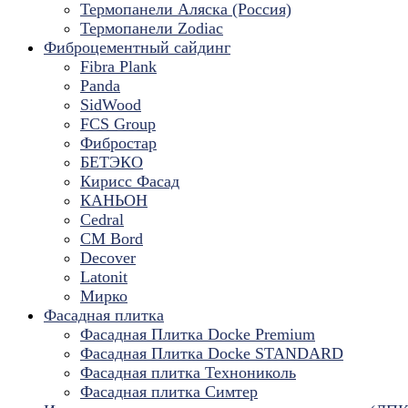
Термопанели Аляска (Россия)
Термопанели Zodiac
Фиброцементный сайдинг
Fibra Plank
Panda
SidWood
FCS Group
Фибростар
БЕТЭКО
Кирисс Фасад
КАНЬОН
Cedral
CM Bord
Decover
Latonit
Мирко
Фасадная плитка
Фасадная Плитка Docke Premium
Фасадная Плитка Docke STANDARD
Фасадная плитка Технониколь
Фасадная плитка Симтер