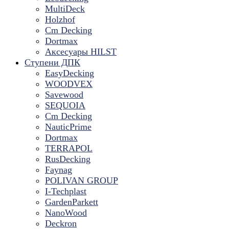
MultiDeck
Holzhof
Cm Decking
Dortmax
Аксесуары HILST
Ступени ДПК
EasyDecking
WOODVEX
Savewood
SEQUOIA
Cm Decking
NauticPrime
Dortmax
TERRAPOL
RusDecking
Faynag
POLIVAN GROUP
I-Techplast
GardenParkett
NanoWood
Deckron