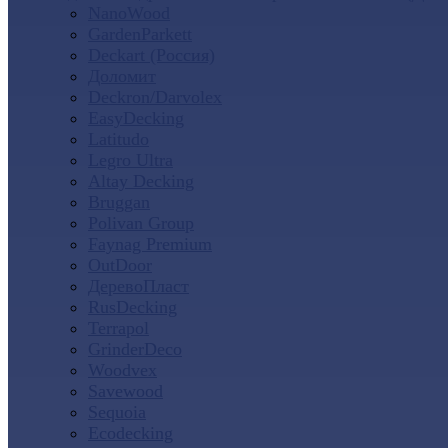
NanoWood
GardenParkett
Deckart (Россия)
Доломит
Deckron/Darvolex
EasyDecking
Latitudo
Legro Ultra
Altay Decking
Bruggan
Polivan Group
Faynag Premium
OutDoor
ДеревоПласт
RusDecking
Terrapol
GrinderDeco
Woodvex
Savewood
Sequoia
Ecodecking