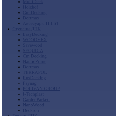
MultiDeck
Holzhof
Cm Decking
Dortmax
Аксесуары HILST
Ступени ДПК
EasyDecking
WOODVEX
Savewood
SEQUOIA
Cm Decking
NauticPrime
Dortmax
TERRAPOL
RusDecking
Faynag
POLIVAN GROUP
I-Techplast
GardenParkett
NanoWood
Deckron
Грядки ДПК