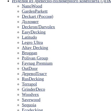
Изделия из древесно-полимерного композита (ДПК
NanoWood
GardenParkett
Deckart (Россия)
Доломит
Deckron/Darvolex
EasyDecking
Latitudo
Legro Ultra
Altay Decking
Bruggan
Polivan Group
Faynag Premium
OutDoor
ДеревоПласт
RusDecking
Terrapol
GrinderDeco
Woodvex
Savewood
Sequoia
Ecodecking