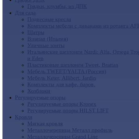
Грядки, клумбы, из ДПК
Для сада
Подвесные кресла
Комплекты мебели с диванами из ротанга AF
Шатры
B:rattan (Италия)
Уличные зонты
Итальянские шезлонги Nardi: Alfa, Omega Tro
и Eden
Пластиковые шезлонги Tweet, Brattan
Мебель TWEET/YALTA (Россия)
Мебель Keter, Allibert, Jardin
Комплекты для кафе, баров.
Хозблоки
Регулируемые опоры
Регулируемые опоры Kronex
Регулируемые опоры HILST LIFT
Кровля
Мягкая кровля
Металлочерепица Металл профиль
Металлочерепица Grand Line