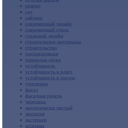
ремонт
сад
сайдинг
современный дизайн
современный стиль
стильный дизайн
строительные материалы
строительство
теплоизоляция
террасная доска
устойчивость
устойчивость к влаге
устойчивость к погоде
утепление
фасад
фасадная панель
черепица
экологически чистый
экология
экстерьер
эстетика