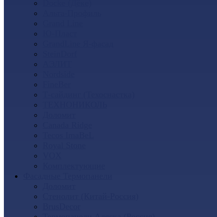
Docke (Дёке)
Альта-Профиль
Grand Line
Ю-Пласт
GrandLine Я-фасад
SteinDorf
АЭЛИТ
Nordside
FineBer
Т-сайдинг (Техоснастка)
ТЕХНОНИКОЛЬ
Доломит
Canada Ridge
Tecos ImaBeL
Royal Stone
VOX
Комплектующие
Фасадные Термопанели
Доломит
Стенолит (Китай-Россия)
BrusDecor
Термопанели Аляска (Россия)