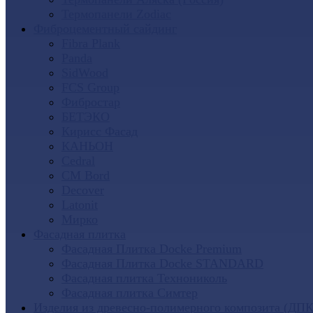
Термопанели Zodiac
Фиброцементный сайдинг
Fibra Plank
Panda
SidWood
FCS Group
Фибростар
БЕТЭКО
Кирисс Фасад
КАНЬОН
Cedral
CM Bord
Decover
Latonit
Мирко
Фасадная плитка
Фасадная Плитка Docke Premium
Фасадная Плитка Docke STANDARD
Фасадная плитка Технониколь
Фасадная плитка Симтер
Изделия из древесно-полимерного композита (ДПК