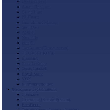
Docke (Дёке)
Альта-Профиль
Grand Line
Ю-Пласт
GrandLine Я-фасад
SteinDorf
АЭЛИТ
Nordside
FineBer
Т-сайдинг (Техоснастка)
ТЕХНОНИКОЛЬ
Доломит
Canada Ridge
Tecos ImaBeL
Royal Stone
VOX
Комплектующие
Фасадные Термопанели
Доломит
Стенолит (Китай-Россия)
BrusDecor
Термопанели Аляска (Россия)