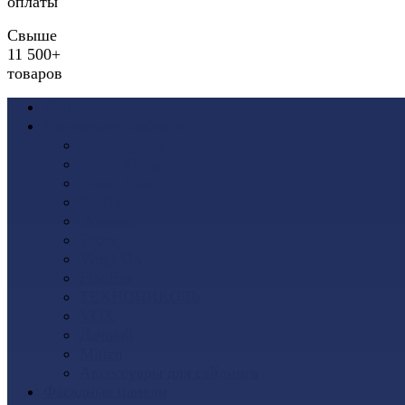
оплаты
Свыше
11 500+
товаров
Акции
Виниловый сайдинг
Docke (Дёке)
Альта-Профиль
Grand Line
Ю-Пласт
Доломит
Tecos
Vinyl-On
FineBer
ТЕХНОНИКОЛЬ
VOX
Дачный
Mitten
Аксессуары для сайдинга
Фасадные панели