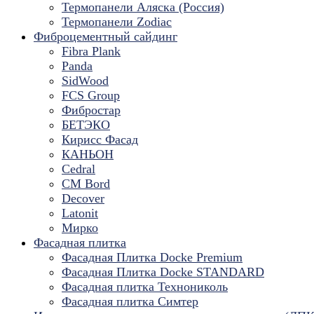
Термопанели Аляска (Россия)
Термопанели Zodiac
Фиброцементный сайдинг
Fibra Plank
Panda
SidWood
FCS Group
Фибростар
БЕТЭКО
Кирисс Фасад
КАНЬОН
Cedral
CM Bord
Decover
Latonit
Мирко
Фасадная плитка
Фасадная Плитка Docke Premium
Фасадная Плитка Docke STANDARD
Фасадная плитка Технониколь
Фасадная плитка Симтер