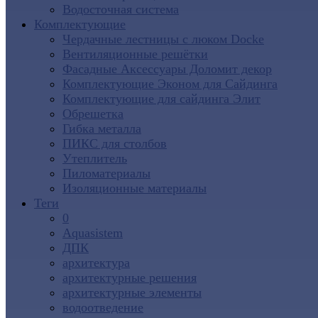
Водосточная система
Комплектующие
Чердачные лестницы с люком Docke
Вентиляционные решётки
Фасадные Аксессуары Доломит декор
Комплектующие Эконом для Сайдинга
Комплектующие для cайдинга Элит
Обрешетка
Гибка металла
ПИКС для столбов
Утеплитель
Пиломатериалы
Изоляционные материалы
Теги
0
Aquasistem
ДПК
архитектура
архитектурные решения
архитектурные элементы
водоотведение