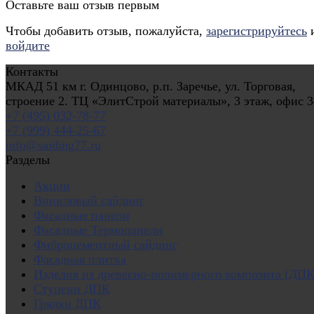
Оставьте ваш отзыв первым
Чтобы добавить отзыв, пожалуйста,
зарегистрируйтесь
войдите
Контакты
МКАД 51 км г. Одинцово, р.п. Заречье, ул. Торговая,
строение 2. ТЦ «ЭлитСтрой материалы», 3 этаж, офис 3
+7 (495) 032-78-77
+7 (999) 444-25-67
info@saiding77.ru
Разделы
Акции
Виниловый сайдинг
Фасадные панели
Фасадные Термопанели
Фиброцементный сайдинг
Фасадная плитка
Изделия из древесно-полимерного композита (ДПК
Ступени ДПК
Грядки ДПК