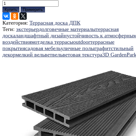
Купить
Примерить
Категория:
Террасная доска ДПК
Теги:
экстерьер
долговечные материалы
террасная
доска
ландшафтный дизайн
устойчивость к атмосферны
воздействиям
отделка террасы
outdoor
террасные
покрытия
садовая мебель
уличные полы
графит
стильный
декор
мелкий вельвет
вельветовая текстура
3D GardenPark