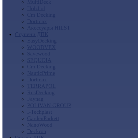
MultiDeck
Holzhof
Cm Decking
Dortmax
Аксесуары HILST
Ступени ДПК
EasyDecking
WOODVEX
Savewood
SEQUOIA
Cm Decking
NauticPrime
Dortmax
TERRAPOL
RusDecking
Faynag
POLIVAN GROUP
I-Techplast
GardenParkett
NanoWood
Deckron
Грядки ДПК