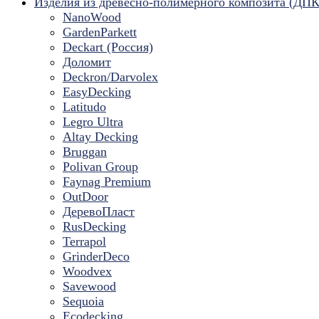
Изделия из древесно-полимерного композита (ДПК
NanoWood
GardenParkett
Deckart (Россия)
Доломит
Deckron/Darvolex
EasyDecking
Latitudo
Legro Ultra
Altay Decking
Bruggan
Polivan Group
Faynag Premium
OutDoor
ДеревоПласт
RusDecking
Terrapol
GrinderDeco
Woodvex
Savewood
Sequoia
Ecodecking