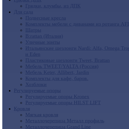
Грядки, клумбы, из ДПК
Для сада
Подвесные кресла
Комплекты мебели с диванами из ротанга AF
Шатры
B:rattan (Италия)
Уличные зонты
Итальянские шезлонги Nardi: Alfa, Omega Tro
и Eden
Пластиковые шезлонги Tweet, Brattan
Мебель TWEET/YALTA (Россия)
Мебель Keter, Allibert, Jardin
Комплекты для кафе, баров.
Хозблоки
Регулируемые опоры
Регулируемые опоры Kronex
Регулируемые опоры HILST LIFT
Кровля
Мягкая кровля
Металлочерепица Металл профиль
Металлочерепица Grand Line