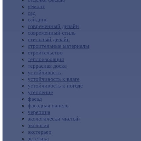
ремонт
сад
сайдинг
современный дизайн
современный стиль
стильный дизайн
строительные материалы
строительство
теплоизоляция
террасная доска
устойчивость
устойчивость к влаге
устойчивость к погоде
утепление
фасад
фасадная панель
черепица
экологически чистый
экология
экстерьер
эстетика