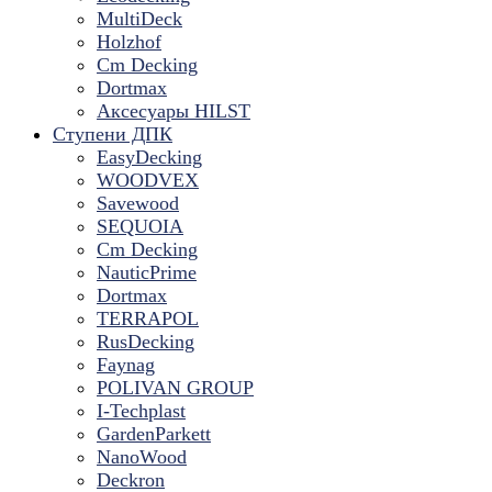
MultiDeck
Holzhof
Cm Decking
Dortmax
Аксесуары HILST
Ступени ДПК
EasyDecking
WOODVEX
Savewood
SEQUOIA
Cm Decking
NauticPrime
Dortmax
TERRAPOL
RusDecking
Faynag
POLIVAN GROUP
I-Techplast
GardenParkett
NanoWood
Deckron