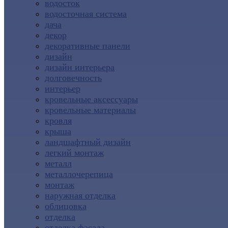
водосток
водосточная система
дача
декор
декоративные панели
дизайн
дизайн интерьера
долговечность
интерьер
кровельные аксессуары
кровельные материалы
кровля
крыша
ландшафтный дизайн
легкий монтаж
металл
металлочерепица
монтаж
наружная отделка
облицовка
отделка
отделка фасада