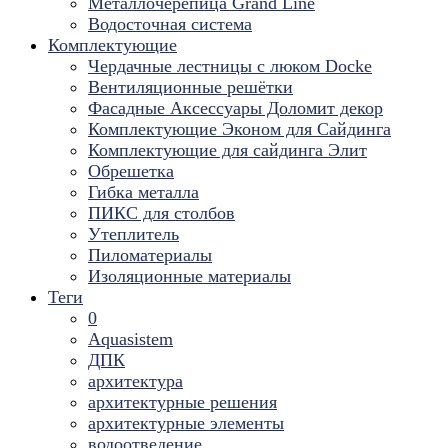
Металлочерепица Grand Line
Водосточная система
Комплектующие
Чердачные лестницы с люком Docke
Вентиляционные решётки
Фасадные Аксессуары Доломит декор
Комплектующие Эконом для Сайдинга
Комплектующие для cайдинга Элит
Обрешетка
Гибка металла
ПИКС для столбов
Утеплитель
Пиломатериалы
Изоляционные материалы
Теги
0
Aquasistem
ДПК
архитектура
архитектурные решения
архитектурные элементы
водоотведение