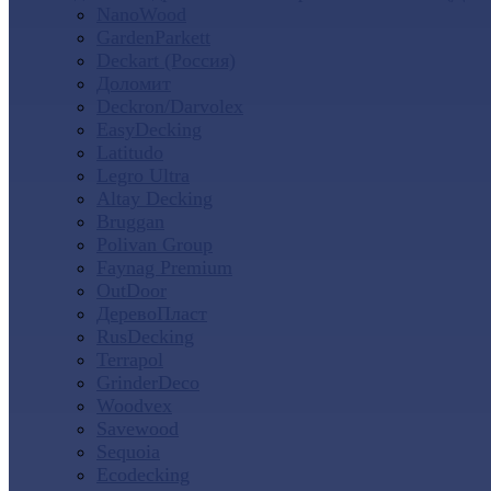
NanoWood
GardenParkett
Deckart (Россия)
Доломит
Deckron/Darvolex
EasyDecking
Latitudo
Legro Ultra
Altay Decking
Bruggan
Polivan Group
Faynag Premium
OutDoor
ДеревоПласт
RusDecking
Terrapol
GrinderDeco
Woodvex
Savewood
Sequoia
Ecodecking