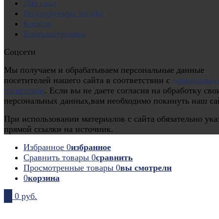
Для сада
Регулируемые опоры
Кровля
Комплектующие
Соцсети
Мы получаем и обрабатываем персональные данные
посетителей нашего сайта в соответствии с
официальн
политикой
. Если вы не даете согласия на обработку сво
персональных данных,вам необходимо покинуть наш са
При использовании материалов с сайта обязательно ука
прямой ссылки на источник.
Избранное
0
избранное
Сравнить товары
0
сравнить
Просмотренные товары
0
вы смотрели
0
корзина
0
0 руб.