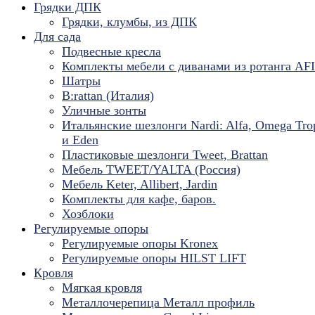
Грядки ДПК
Грядки, клумбы, из ДПК
Для сада
Подвесные кресла
Комплекты мебели с диванами из ротанга AF
Шатры
B:rattan (Италия)
Уличные зонты
Итальянские шезлонги Nardi: Alfa, Omega Tro
и Eden
Пластиковые шезлонги Tweet, Brattan
Мебель TWEET/YALTA (Россия)
Мебель Keter, Allibert, Jardin
Комплекты для кафе, баров.
Хозблоки
Регулируемые опоры
Регулируемые опоры Kronex
Регулируемые опоры HILST LIFT
Кровля
Мягкая кровля
Металлочерепица Металл профиль