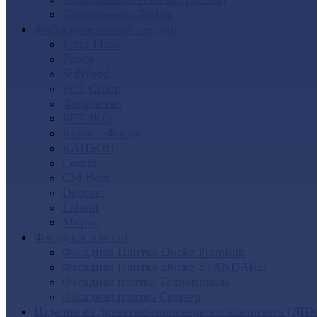
Термопанели Zodiac
Фиброцементный сайдинг
Fibra Plank
Panda
SidWood
FCS Group
Фибростар
БЕТЭКО
Кирисс Фасад
КАНЬОН
Cedral
CM Bord
Decover
Latonit
Мирко
Фасадная плитка
Фасадная Плитка Docke Premium
Фасадная Плитка Docke STANDARD
Фасадная плитка Технониколь
Фасадная плитка Симтер
Изделия из древесно-полимерного композита (ДПК