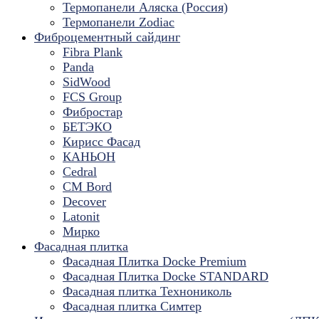
Термопанели Аляска (Россия)
Термопанели Zodiac
Фиброцементный сайдинг
Fibra Plank
Panda
SidWood
FCS Group
Фибростар
БЕТЭКО
Кирисс Фасад
КАНЬОН
Cedral
CM Bord
Decover
Latonit
Мирко
Фасадная плитка
Фасадная Плитка Docke Premium
Фасадная Плитка Docke STANDARD
Фасадная плитка Технониколь
Фасадная плитка Симтер