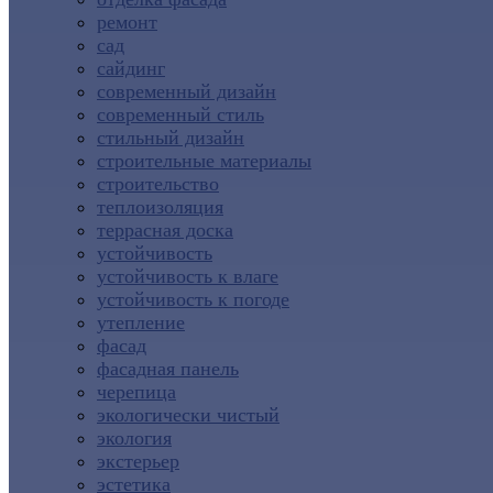
ремонт
сад
сайдинг
современный дизайн
современный стиль
стильный дизайн
строительные материалы
строительство
теплоизоляция
террасная доска
устойчивость
устойчивость к влаге
устойчивость к погоде
утепление
фасад
фасадная панель
черепица
экологически чистый
экология
экстерьер
эстетика