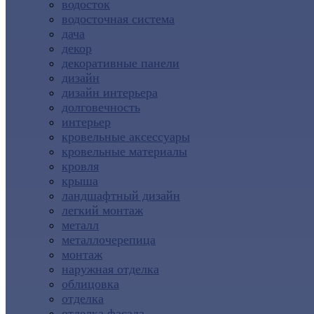
водосток
водосточная система
дача
декор
декоративные панели
дизайн
дизайн интерьера
долговечность
интерьер
кровельные аксессуары
кровельные материалы
кровля
крыша
ландшафтный дизайн
легкий монтаж
металл
металлочерепица
монтаж
наружная отделка
облицовка
отделка
отделка фасада