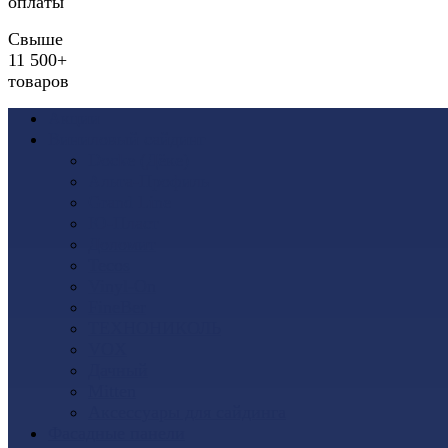
оплаты
Свыше
11 500+
товаров
Акции
Виниловый сайдинг
Docke (Дёке)
Альта-Профиль
Grand Line
Ю-Пласт
Доломит
Tecos
Vinyl-On
FineBer
ТЕХНОНИКОЛЬ
VOX
Дачный
Mitten
Аксессуары для сайдинга
Фасадные панели