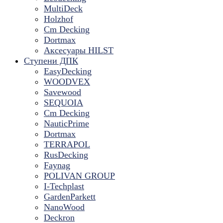
MultiDeck
Holzhof
Cm Decking
Dortmax
Аксесуары HILST
Ступени ДПК
EasyDecking
WOODVEX
Savewood
SEQUOIA
Cm Decking
NauticPrime
Dortmax
TERRAPOL
RusDecking
Faynag
POLIVAN GROUP
I-Techplast
GardenParkett
NanoWood
Deckron