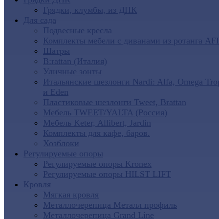
Грядки, клумбы, из ДПК
Для сада
Подвесные кресла
Комплекты мебели с диванами из ротанга AF
Шатры
B:rattan (Италия)
Уличные зонты
Итальянские шезлонги Nardi: Alfa, Omega Tro
и Eden
Пластиковые шезлонги Tweet, Brattan
Мебель TWEET/YALTA (Россия)
Мебель Keter, Allibert, Jardin
Комплекты для кафе, баров.
Хозблоки
Регулируемые опоры
Регулируемые опоры Kronex
Регулируемые опоры HILST LIFT
Кровля
Мягкая кровля
Металлочерепица Металл профиль
Металлочерепица Grand Line