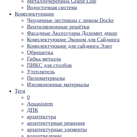
Металлочерепица Grand Line
Водосточная система
Комплектующие
Чердачные лестницы с люком Docke
Вентиляционные решётки
Фасадные Аксессуары Доломит декор
Комплектующие Эконом для Сайдинга
Комплектующие для cайдинга Элит
Обрешетка
Гибка металла
ПИКС для столбов
Утеплитель
Пиломатериалы
Изоляционные материалы
Теги
0
Aquasistem
ДПК
архитектура
архитектурные решения
архитектурные элементы
водоотведение