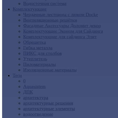
Водосточная система
Комплектующие
Чердачные лестницы с люком Docke
Вентиляционные решётки
Фасадные Аксессуары Доломит декор
Комплектующие Эконом для Сайдинга
Комплектующие для cайдинга Элит
Обрешетка
Гибка металла
ПИКС для столбов
Утеплитель
Пиломатериалы
Изоляционные материалы
Теги
0
Aquasistem
ДПК
архитектура
архитектурные решения
архитектурные элементы
водоотведение