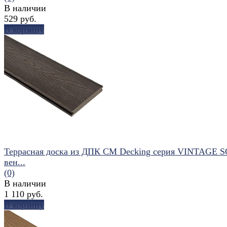
В наличии
529 руб.
В корзину
избранное
сравнить
Террасная доска из ДПК CM Decking серия VINTAGE 
вен...
(0)
В наличии
1 110 руб.
В корзину