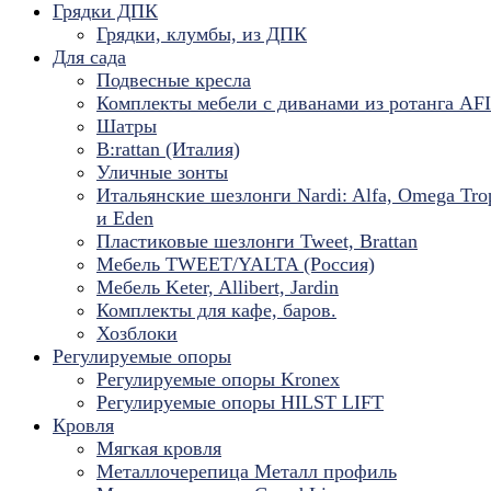
Грядки ДПК
Грядки, клумбы, из ДПК
Для сада
Подвесные кресла
Комплекты мебели с диванами из ротанга AF
Шатры
B:rattan (Италия)
Уличные зонты
Итальянские шезлонги Nardi: Alfa, Omega Tro
и Eden
Пластиковые шезлонги Tweet, Brattan
Мебель TWEET/YALTA (Россия)
Мебель Keter, Allibert, Jardin
Комплекты для кафе, баров.
Хозблоки
Регулируемые опоры
Регулируемые опоры Kronex
Регулируемые опоры HILST LIFT
Кровля
Мягкая кровля
Металлочерепица Металл профиль