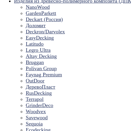
Изделия из древесно-полимерного композита (ДПК
NanoWood
GardenParkett
Deckart (Россия)
Доломит
Deckron/Darvolex
EasyDecking
Latitudo
Legro Ultra
Altay Decking
Bruggan
Polivan Group
Faynag Premium
OutDoor
ДеревоПласт
RusDecking
Terrapol
GrinderDeco
Woodvex
Savewood
Sequoia
Ecodecking