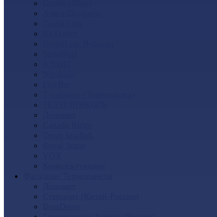
Docke (Дёке)
Альта-Профиль
Grand Line
Ю-Пласт
GrandLine Я-фасад
SteinDorf
АЭЛИТ
Nordside
FineBer
Т-сайдинг (Техоснастка)
ТЕХНОНИКОЛЬ
Доломит
Canada Ridge
Tecos ImaBeL
Royal Stone
VOX
Комплектующие
Фасадные Термопанели
Доломит
Стенолит (Китай-Россия)
BrusDecor
Термопанели Аляска (Россия)