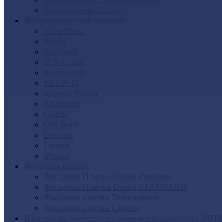
Термопанели Zodiac
Фиброцементный сайдинг
Fibra Plank
Panda
SidWood
FCS Group
Фибростар
БЕТЭКО
Кирисс Фасад
КАНЬОН
Cedral
CM Bord
Decover
Latonit
Мирко
Фасадная плитка
Фасадная Плитка Docke Premium
Фасадная Плитка Docke STANDARD
Фасадная плитка Технониколь
Фасадная плитка Симтер
Изделия из древесно-полимерного композита (ДПК