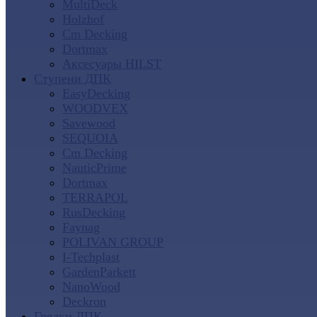
MultiDeck
Holzhof
Cm Decking
Dortmax
Аксесуары HILST
Ступени ДПК
EasyDecking
WOODVEX
Savewood
SEQUOIA
Cm Decking
NauticPrime
Dortmax
TERRAPOL
RusDecking
Faynag
POLIVAN GROUP
I-Techplast
GardenParkett
NanoWood
Deckron
Грядки ДПК