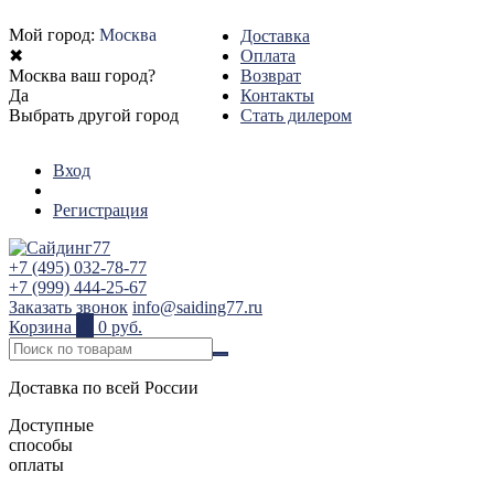
Мой город:
Москва
Доставка
✖
Оплата
Москва ваш город?
Возврат
Да
Контакты
Выбрать другой город
Стать дилером
Вход
Регистрация
+7 (495) 032-78-77
+7 (999) 444-25-67
Заказать звонок
info@saiding77.ru
Корзина
0
0 руб.
Доставка по всей России
Доступные
способы
оплаты