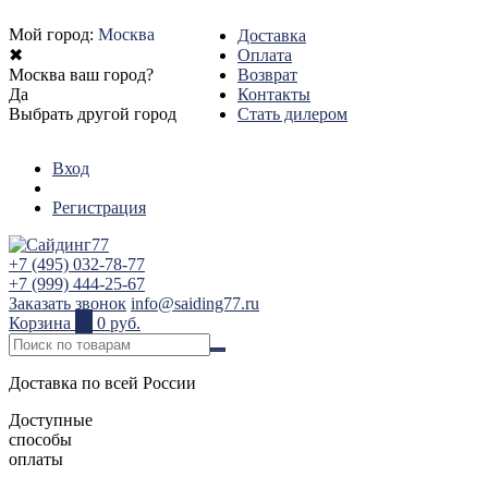
Мой город:
Москва
Доставка
✖
Оплата
Москва ваш город?
Возврат
Да
Контакты
Выбрать другой город
Стать дилером
Вход
Регистрация
+7 (495) 032-78-77
+7 (999) 444-25-67
Заказать звонок
info@saiding77.ru
Корзина
0
0 руб.
Доставка по всей России
Доступные
способы
оплаты