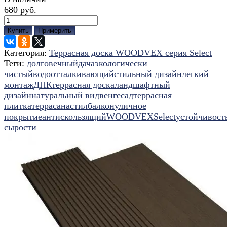
680 руб.
Купить
Примерить
Категория:
Террасная доска WOODVEX серия Select
Теги:
долговечный
дача
экологически
чистый
водоотталкивающий
стильный дизайн
легкий
монтаж
ДПК
террасная доска
ландшафтный
дизайн
натуральный вид
венге
сад
террасная
плитка
терраса
настил
балкон
уличное
покрытие
антискользящий
WOODVEX
Select
устойчивост
сырости