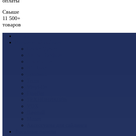
оплаты
Свыше
11 500+
товаров
Акции
Виниловый сайдинг
Docke (Дёке)
Альта-Профиль
Grand Line
Ю-Пласт
Доломит
Tecos
Vinyl-On
FineBer
ТЕХНОНИКОЛЬ
VOX
Дачный
Mitten
Аксессуары для сайдинга
Фасадные панели