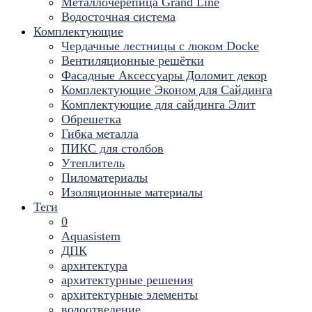
Металлочерепица Grand Line
Водосточная система
Комплектующие
Чердачные лестницы с люком Docke
Вентиляционные решётки
Фасадные Аксессуары Доломит декор
Комплектующие Эконом для Сайдинга
Комплектующие для cайдинга Элит
Обрешетка
Гибка металла
ПИКС для столбов
Утеплитель
Пиломатериалы
Изоляционные материалы
Теги
0
Aquasistem
ДПК
архитектура
архитектурные решения
архитектурные элементы
водоотведение