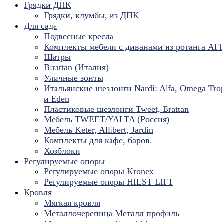
Грядки ДПК
Грядки, клумбы, из ДПК
Для сада
Подвесные кресла
Комплекты мебели с диванами из ротанга AF
Шатры
B:rattan (Италия)
Уличные зонты
Итальянские шезлонги Nardi: Alfa, Omega Tro
и Eden
Пластиковые шезлонги Tweet, Brattan
Мебель TWEET/YALTA (Россия)
Мебель Keter, Allibert, Jardin
Комплекты для кафе, баров.
Хозблоки
Регулируемые опоры
Регулируемые опоры Kronex
Регулируемые опоры HILST LIFT
Кровля
Мягкая кровля
Металлочерепица Металл профиль