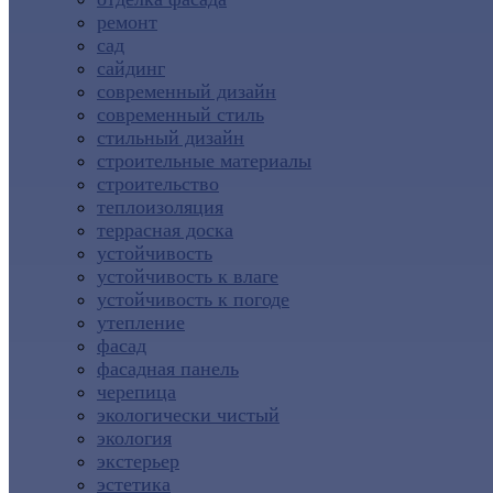
ремонт
сад
сайдинг
современный дизайн
современный стиль
стильный дизайн
строительные материалы
строительство
теплоизоляция
террасная доска
устойчивость
устойчивость к влаге
устойчивость к погоде
утепление
фасад
фасадная панель
черепица
экологически чистый
экология
экстерьер
эстетика