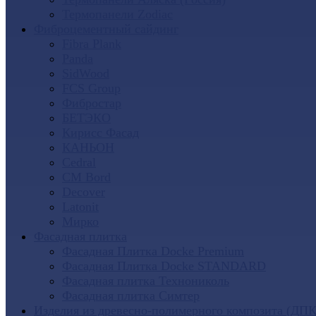
Термопанели Zodiac
Фиброцементный сайдинг
Fibra Plank
Panda
SidWood
FCS Group
Фибростар
БЕТЭКО
Кирисс Фасад
КАНЬОН
Cedral
CM Bord
Decover
Latonit
Мирко
Фасадная плитка
Фасадная Плитка Docke Premium
Фасадная Плитка Docke STANDARD
Фасадная плитка Технониколь
Фасадная плитка Симтер
Изделия из древесно-полимерного композита (ДПК