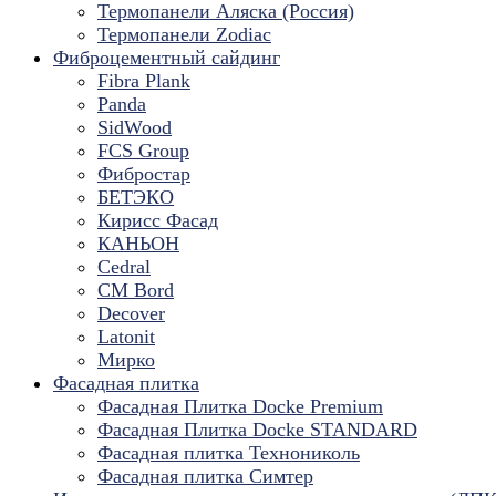
Термопанели Аляска (Россия)
Термопанели Zodiac
Фиброцементный сайдинг
Fibra Plank
Panda
SidWood
FCS Group
Фибростар
БЕТЭКО
Кирисс Фасад
КАНЬОН
Cedral
CM Bord
Decover
Latonit
Мирко
Фасадная плитка
Фасадная Плитка Docke Premium
Фасадная Плитка Docke STANDARD
Фасадная плитка Технониколь
Фасадная плитка Симтер