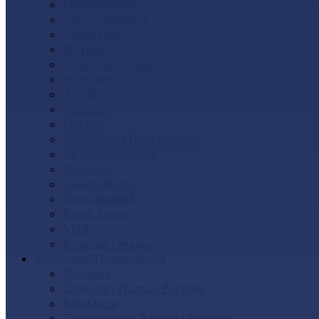
Docke (Дёке)
Альта-Профиль
Grand Line
Ю-Пласт
GrandLine Я-фасад
SteinDorf
АЭЛИТ
Nordside
FineBer
Т-сайдинг (Техоснастка)
ТЕХНОНИКОЛЬ
Доломит
Canada Ridge
Tecos ImaBeL
Royal Stone
VOX
Комплектующие
Фасадные Термопанели
Доломит
Стенолит (Китай-Россия)
BrusDecor
Термопанели Аляска (Россия)