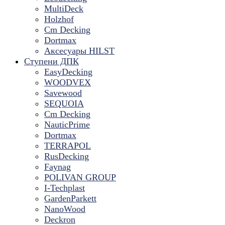
MultiDeck
Holzhof
Cm Decking
Dortmax
Аксесуары HILST
Ступени ДПК
EasyDecking
WOODVEX
Savewood
SEQUOIA
Cm Decking
NauticPrime
Dortmax
TERRAPOL
RusDecking
Faynag
POLIVAN GROUP
I-Techplast
GardenParkett
NanoWood
Deckron