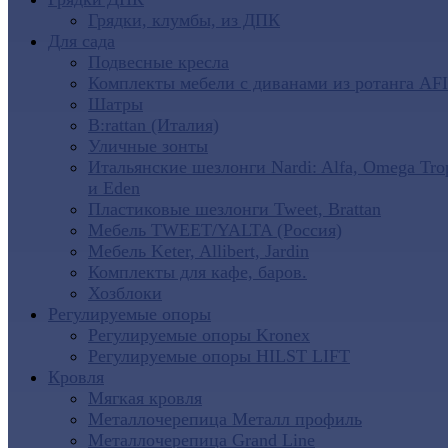
Грядки, клумбы, из ДПК
Для сада
Подвесные кресла
Комплекты мебели с диванами из ротанга AF
Шатры
B:rattan (Италия)
Уличные зонты
Итальянские шезлонги Nardi: Alfa, Omega Tro
и Eden
Пластиковые шезлонги Tweet, Brattan
Мебель TWEET/YALTA (Россия)
Мебель Keter, Allibert, Jardin
Комплекты для кафе, баров.
Хозблоки
Регулируемые опоры
Регулируемые опоры Kronex
Регулируемые опоры HILST LIFT
Кровля
Мягкая кровля
Металлочерепица Металл профиль
Металлочерепица Grand Line