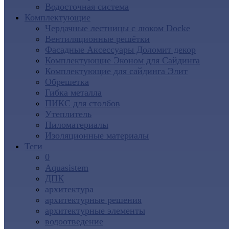
Водосточная система
Комплектующие
Чердачные лестницы с люком Docke
Вентиляционные решётки
Фасадные Аксессуары Доломит декор
Комплектующие Эконом для Сайдинга
Комплектующие для cайдинга Элит
Обрешетка
Гибка металла
ПИКС для столбов
Утеплитель
Пиломатериалы
Изоляционные материалы
Теги
0
Aquasistem
ДПК
архитектура
архитектурные решения
архитектурные элементы
водоотведение