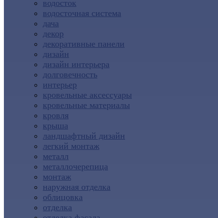
водосток
водосточная система
дача
декор
декоративные панели
дизайн
дизайн интерьера
долговечность
интерьер
кровельные аксессуары
кровельные материалы
кровля
крыша
ландшафтный дизайн
легкий монтаж
металл
металлочерепица
монтаж
наружная отделка
облицовка
отделка
отделка фасада