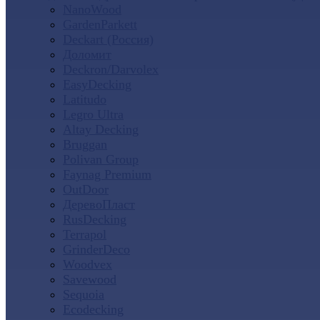
NanoWood
GardenParkett
Deckart (Россия)
Доломит
Deckron/Darvolex
EasyDecking
Latitudo
Legro Ultra
Altay Decking
Bruggan
Polivan Group
Faynag Premium
OutDoor
ДеревоПласт
RusDecking
Terrapol
GrinderDeco
Woodvex
Savewood
Sequoia
Ecodecking