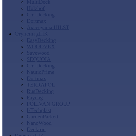
MultiDeck
Holzhof
Cm Decking
Dortmax
Аксесуары HILST
Ступени ДПК
EasyDecking
WOODVEX
Savewood
SEQUOIA
Cm Decking
NauticPrime
Dortmax
TERRAPOL
RusDecking
Faynag
POLIVAN GROUP
I-Techplast
GardenParkett
NanoWood
Deckron
Грядки ДПК