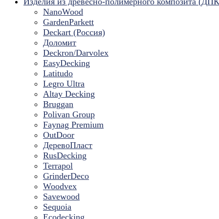
Изделия из древесно-полимерного композита (ДПК
NanoWood
GardenParkett
Deckart (Россия)
Доломит
Deckron/Darvolex
EasyDecking
Latitudo
Legro Ultra
Altay Decking
Bruggan
Polivan Group
Faynag Premium
OutDoor
ДеревоПласт
RusDecking
Terrapol
GrinderDeco
Woodvex
Savewood
Sequoia
Ecodecking