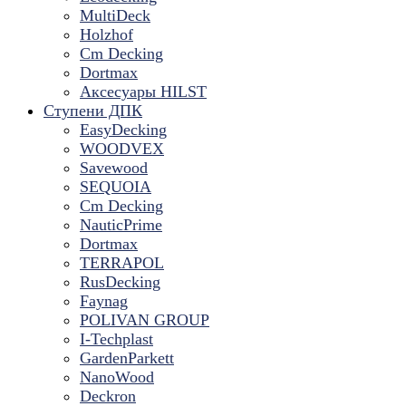
MultiDeck
Holzhof
Cm Decking
Dortmax
Аксесуары HILST
Ступени ДПК
EasyDecking
WOODVEX
Savewood
SEQUOIA
Cm Decking
NauticPrime
Dortmax
TERRAPOL
RusDecking
Faynag
POLIVAN GROUP
I-Techplast
GardenParkett
NanoWood
Deckron