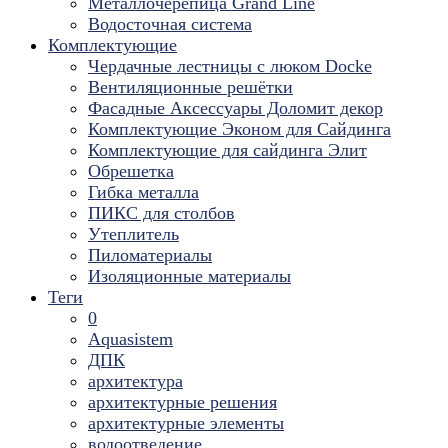
Металлочерепица Grand Line
Водосточная система
Комплектующие
Чердачные лестницы с люком Docke
Вентиляционные решётки
Фасадные Аксессуары Доломит декор
Комплектующие Эконом для Сайдинга
Комплектующие для cайдинга Элит
Обрешетка
Гибка металла
ПИКС для столбов
Утеплитель
Пиломатериалы
Изоляционные материалы
Теги
0
Aquasistem
ДПК
архитектура
архитектурные решения
архитектурные элементы
водоотведение