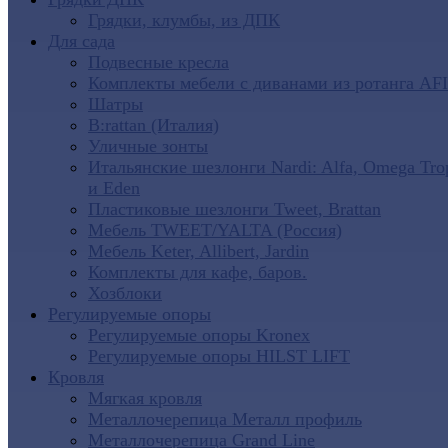
Грядки, клумбы, из ДПК
Для сада
Подвесные кресла
Комплекты мебели с диванами из ротанга AF
Шатры
B:rattan (Италия)
Уличные зонты
Итальянские шезлонги Nardi: Alfa, Omega Tro
и Eden
Пластиковые шезлонги Tweet, Brattan
Мебель TWEET/YALTA (Россия)
Мебель Keter, Allibert, Jardin
Комплекты для кафе, баров.
Хозблоки
Регулируемые опоры
Регулируемые опоры Kronex
Регулируемые опоры HILST LIFT
Кровля
Мягкая кровля
Металлочерепица Металл профиль
Металлочерепица Grand Line