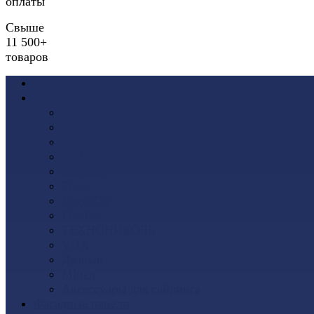
оплаты
Свыше
11 500+
товаров
Акции
Виниловый сайдинг
Docke (Дёке)
Альта-Профиль
Grand Line
Ю-Пласт
Доломит
Tecos
Vinyl-On
FineBer
ТЕХНОНИКОЛЬ
VOX
Дачный
Mitten
Аксессуары для сайдинга
Фасадные панели