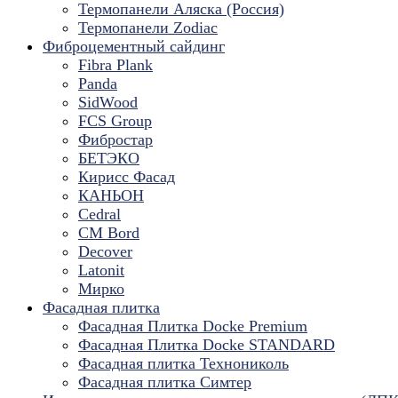
Термопанели Аляска (Россия)
Термопанели Zodiac
Фиброцементный сайдинг
Fibra Plank
Panda
SidWood
FCS Group
Фибростар
БЕТЭКО
Кирисс Фасад
КАНЬОН
Cedral
CM Bord
Decover
Latonit
Мирко
Фасадная плитка
Фасадная Плитка Docke Premium
Фасадная Плитка Docke STANDARD
Фасадная плитка Технониколь
Фасадная плитка Симтер