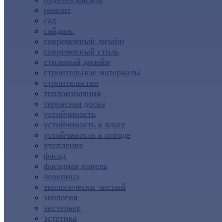
ремонт
сад
сайдинг
современный дизайн
современный стиль
стильный дизайн
строительные материалы
строительство
теплоизоляция
террасная доска
устойчивость
устойчивость к влаге
устойчивость к погоде
утепление
фасад
фасадная панель
черепица
экологически чистый
экология
экстерьер
эстетика