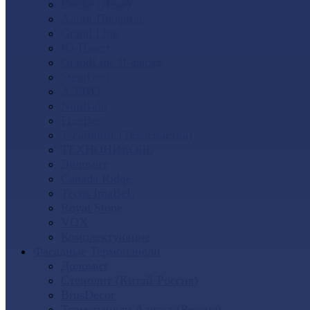
Docke (Дёке)
Альта-Профиль
Grand Line
Ю-Пласт
GrandLine Я-фасад
SteinDorf
АЭЛИТ
Nordside
FineBer
Т-сайдинг (Техоснастка)
ТЕХНОНИКОЛЬ
Доломит
Canada Ridge
Tecos ImaBeL
Royal Stone
VOX
Комплектующие
Фасадные Термопанели
Доломит
Стенолит (Китай-Россия)
BrusDecor
Термопанели Аляска (Россия)