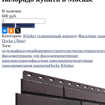
В наличии
600 руб.
Купить
Примерить
Категории:
Klinker (клинкерный кирпич)
Фасадные пан
Docke (Дёке)
Теги:
отделка
фасад
дизайн
ремонт
строительство
экстерьер
долг
фасад
материалы для фасада
декоративные
панели
колорадо
фасадная панель
кирпич
наружные
панели
имитация кирпича
Docke Klinker