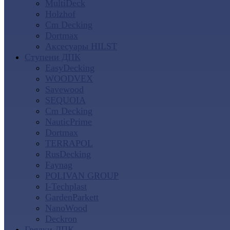
MultiDeck
Holzhof
Cm Decking
Dortmax
Аксесуары HILST
Ступени ДПК
EasyDecking
WOODVEX
Savewood
SEQUOIA
Cm Decking
NauticPrime
Dortmax
TERRAPOL
RusDecking
Faynag
POLIVAN GROUP
I-Techplast
GardenParkett
NanoWood
Deckron
Грядки ДПК