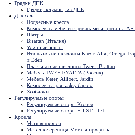
Грядки ДПК
Грядки, клумбы, из ДПК
Для сада
Подвесные кресла
Комплекты мебели с диванами из ротанга AF
Шатры
B:rattan (Италия)
Уличные зонты
Итальянские шезлонги Nardi: Alfa, Omega Tro
и Eden
Пластиковые шезлонги Tweet, Brattan
Мебель TWEET/YALTA (Россия)
Мебель Keter, Allibert, Jardin
Комплекты для кафе, баров.
Хозблоки
Регулируемые опоры
Регулируемые опоры Kronex
Регулируемые опоры HILST LIFT
Кровля
Мягкая кровля
Металлочерепица Металл профиль