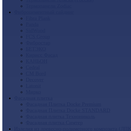
Термопанели Zodiac
Фиброцементный сайдинг
Fibra Plank
Panda
SidWood
FCS Group
Фибростар
БЕТЭКО
Кирисс Фасад
КАНЬОН
Cedral
CM Bord
Decover
Latonit
Мирко
Фасадная плитка
Фасадная Плитка Docke Premium
Фасадная Плитка Docke STANDARD
Фасадная плитка Технониколь
Фасадная плитка Симтер
Изделия из древесно-полимерного композита (ДПК