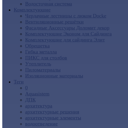
Водосточная система
Комплектующие
Чердачные лестницы с люком Docke
Вентиляционные решётки
Фасадные Аксессуары Доломит декор
Комплектующие Эконом для Сайдинга
Комплектующие для cайдинга Элит
Обрешетка
Гибка металла
ПИКС для столбов
Утеплитель
Пиломатериалы
Изоляционные материалы
Теги
0
Aquasistem
ДПК
архитектура
архитектурные решения
архитектурные элементы
водоотведение