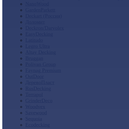
NanoWood
GardenParkett
Deckart (Россия)
Доломит
Deckron/Darvolex
EasyDecking
Latitudo
Legro Ultra
Altay Decking
Bruggan
Polivan Group
Faynag Premium
OutDoor
ДеревоПласт
RusDecking
Terrapol
GrinderDeco
Woodvex
Savewood
Sequoia
Ecodecking