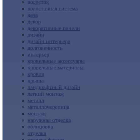
водосток
водосточная система
дача
декор
декоративные панели
дизайн
дизайн интерьера
долговечность
интерьер
кровельные аксессуары
кровельные материалы
кровля
крыша
ландшафтный дизайн
легкий монтаж
металл
металлочерепица
монтаж
наружная отделка
облицовка
отделка
отделка фасада