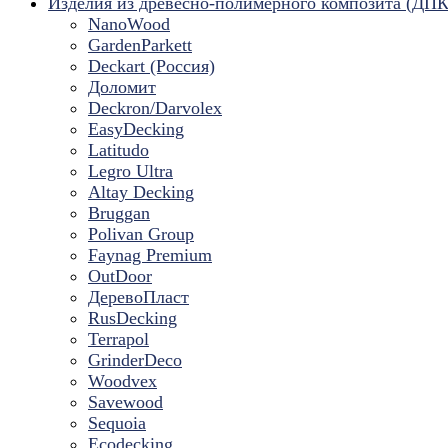
Изделия из древесно-полимерного композита (ДПК
NanoWood
GardenParkett
Deckart (Россия)
Доломит
Deckron/Darvolex
EasyDecking
Latitudo
Legro Ultra
Altay Decking
Bruggan
Polivan Group
Faynag Premium
OutDoor
ДеревоПласт
RusDecking
Terrapol
GrinderDeco
Woodvex
Savewood
Sequoia
Ecodecking