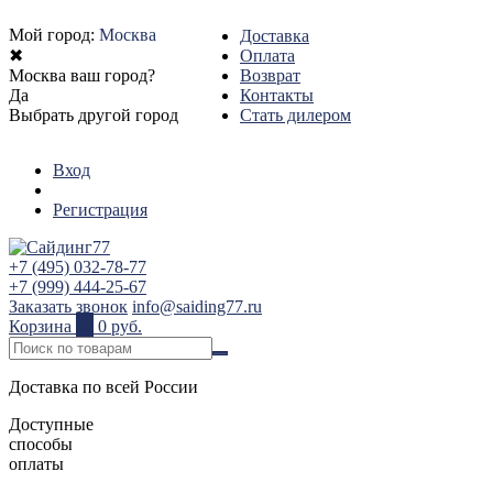
Мой город:
Москва
Доставка
✖
Оплата
Москва ваш город?
Возврат
Да
Контакты
Выбрать другой город
Стать дилером
Вход
Регистрация
+7 (495) 032-78-77
+7 (999) 444-25-67
Заказать звонок
info@saiding77.ru
Корзина
0
0 руб.
Доставка по всей России
Доступные
способы
оплаты