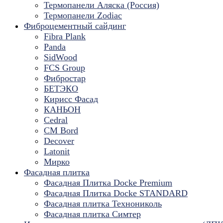
Термопанели Аляска (Россия)
Термопанели Zodiac
Фиброцементный сайдинг
Fibra Plank
Panda
SidWood
FCS Group
Фибростар
БЕТЭКО
Кирисс Фасад
КАНЬОН
Cedral
CM Bord
Decover
Latonit
Мирко
Фасадная плитка
Фасадная Плитка Docke Premium
Фасадная Плитка Docke STANDARD
Фасадная плитка Технониколь
Фасадная плитка Симтер