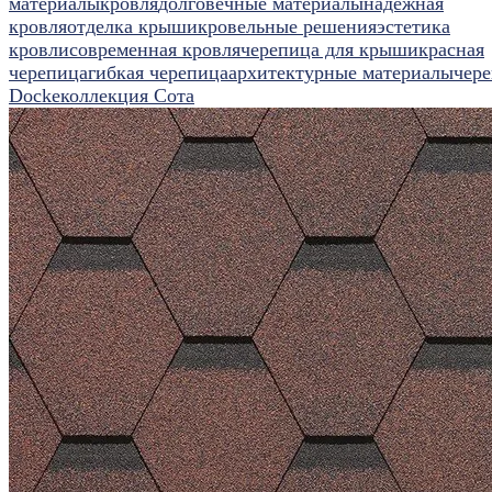
материалы
кровля
долговечные материалы
надежная
кровля
отделка крыши
кровельные решения
эстетика
кровли
современная кровля
черепица для крыши
красная
черепица
гибкая черепица
архитектурные материалы
чер
Docke
коллекция Сота