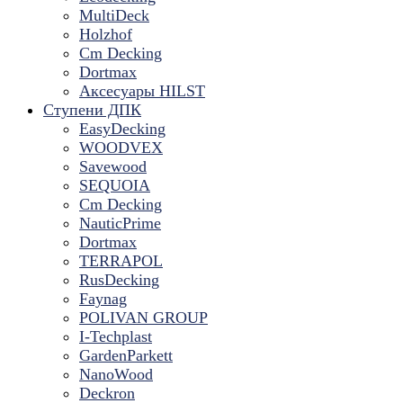
MultiDeck
Holzhof
Cm Decking
Dortmax
Аксесуары HILST
Ступени ДПК
EasyDecking
WOODVEX
Savewood
SEQUOIA
Cm Decking
NauticPrime
Dortmax
TERRAPOL
RusDecking
Faynag
POLIVAN GROUP
I-Techplast
GardenParkett
NanoWood
Deckron