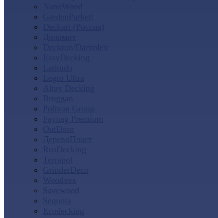
NanoWood
GardenParkett
Deckart (Россия)
Доломит
Deckron/Darvolex
EasyDecking
Latitudo
Legro Ultra
Altay Decking
Bruggan
Polivan Group
Faynag Premium
OutDoor
ДеревоПласт
RusDecking
Terrapol
GrinderDeco
Woodvex
Savewood
Sequoia
Ecodecking