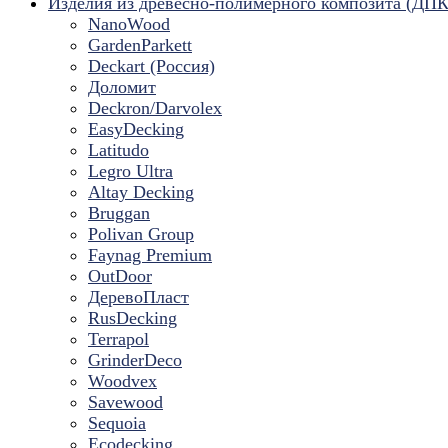
Изделия из древесно-полимерного композита (ДПК
NanoWood
GardenParkett
Deckart (Россия)
Доломит
Deckron/Darvolex
EasyDecking
Latitudo
Legro Ultra
Altay Decking
Bruggan
Polivan Group
Faynag Premium
OutDoor
ДеревоПласт
RusDecking
Terrapol
GrinderDeco
Woodvex
Savewood
Sequoia
Ecodecking