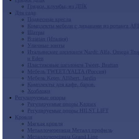
Грядки, клумбы, из ДПК
Для сада
Подвесные кресла
Комплекты мебели с диванами из ротанга AF
Шатры
B:rattan (Италия)
Уличные зонты
Итальянские шезлонги Nardi: Alfa, Omega Tro
и Eden
Пластиковые шезлонги Tweet, Brattan
Мебель TWEET/YALTA (Россия)
Мебель Keter, Allibert, Jardin
Комплекты для кафе, баров.
Хозблоки
Регулируемые опоры
Регулируемые опоры Kronex
Регулируемые опоры HILST LIFT
Кровля
Мягкая кровля
Металлочерепица Металл профиль
Металлочерепица Grand Line