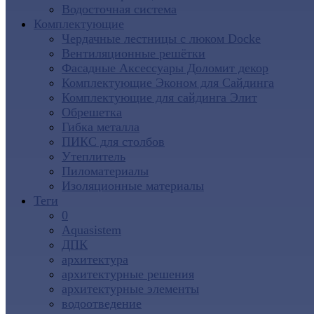
Водосточная система
Комплектующие
Чердачные лестницы с люком Docke
Вентиляционные решётки
Фасадные Аксессуары Доломит декор
Комплектующие Эконом для Сайдинга
Комплектующие для cайдинга Элит
Обрешетка
Гибка металла
ПИКС для столбов
Утеплитель
Пиломатериалы
Изоляционные материалы
Теги
0
Aquasistem
ДПК
архитектура
архитектурные решения
архитектурные элементы
водоотведение