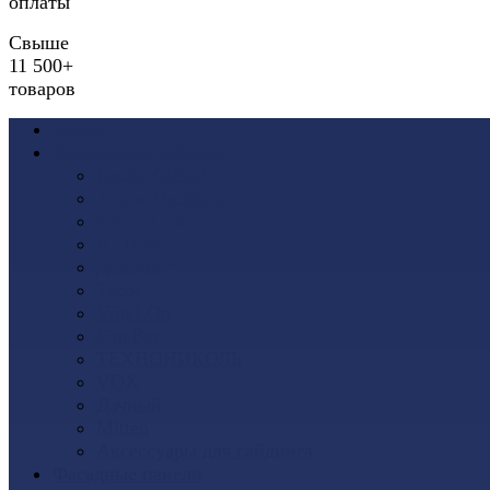
оплаты
Свыше
11 500+
товаров
Акции
Виниловый сайдинг
Docke (Дёке)
Альта-Профиль
Grand Line
Ю-Пласт
Доломит
Tecos
Vinyl-On
FineBer
ТЕХНОНИКОЛЬ
VOX
Дачный
Mitten
Аксессуары для сайдинга
Фасадные панели