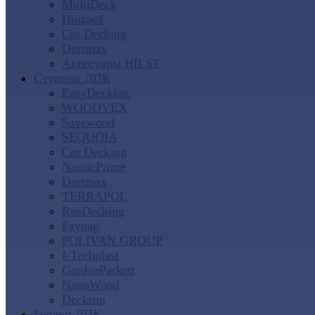
MultiDeck
Holzhof
Cm Decking
Dortmax
Аксесуары HILST
Ступени ДПК
EasyDecking
WOODVEX
Savewood
SEQUOIA
Cm Decking
NauticPrime
Dortmax
TERRAPOL
RusDecking
Faynag
POLIVAN GROUP
I-Techplast
GardenParkett
NanoWood
Deckron
Грядки ДПК