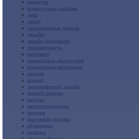
водосток
водосточная система
дача
декор
декоративные панели
дизайн
дизайн интерьера
долговечность
интерьер
кровельные аксессуары
кровельные материалы
кровля
крыша
ландшафтный дизайн
легкий монтаж
металл
металлочерепица
монтаж
наружная отделка
облицовка
отделка
отделка фасада