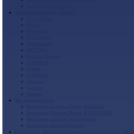
Термопанели Zodiac
Фиброцементный сайдинг
Fibra Plank
Panda
SidWood
FCS Group
Фибростар
БЕТЭКО
Кирисс Фасад
КАНЬОН
Cedral
CM Bord
Decover
Latonit
Мирко
Фасадная плитка
Фасадная Плитка Docke Premium
Фасадная Плитка Docke STANDARD
Фасадная плитка Технониколь
Фасадная плитка Симтер
Изделия из древесно-полимерного композита (ДПК