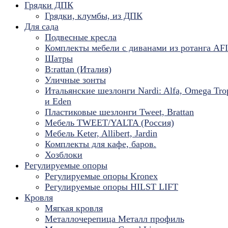
Грядки ДПК
Грядки, клумбы, из ДПК
Для сада
Подвесные кресла
Комплекты мебели с диванами из ротанга AF
Шатры
B:rattan (Италия)
Уличные зонты
Итальянские шезлонги Nardi: Alfa, Omega Tro
и Eden
Пластиковые шезлонги Tweet, Brattan
Мебель TWEET/YALTA (Россия)
Мебель Keter, Allibert, Jardin
Комплекты для кафе, баров.
Хозблоки
Регулируемые опоры
Регулируемые опоры Kronex
Регулируемые опоры HILST LIFT
Кровля
Мягкая кровля
Металлочерепица Металл профиль