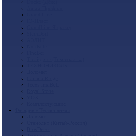
Docke (Дёке)
Альта-Профиль
Grand Line
Ю-Пласт
GrandLine Я-фасад
SteinDorf
АЭЛИТ
Nordside
FineBer
Т-сайдинг (Техоснастка)
ТЕХНОНИКОЛЬ
Доломит
Canada Ridge
Tecos ImaBeL
Royal Stone
VOX
Комплектующие
Фасадные Термопанели
Доломит
Стенолит (Китай-Россия)
BrusDecor
Термопанели Аляска (Россия)