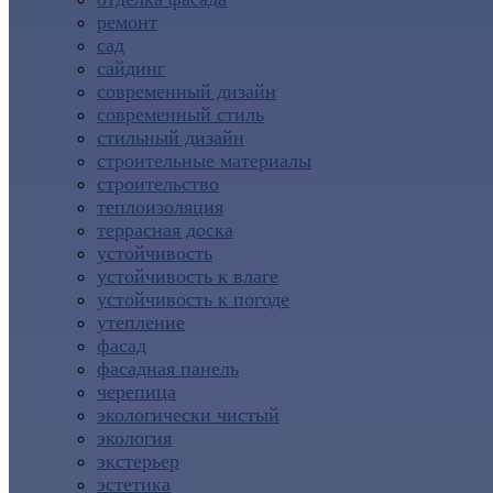
ремонт
сад
сайдинг
современный дизайн
современный стиль
стильный дизайн
строительные материалы
строительство
теплоизоляция
террасная доска
устойчивость
устойчивость к влаге
устойчивость к погоде
утепление
фасад
фасадная панель
черепица
экологически чистый
экология
экстерьер
эстетика