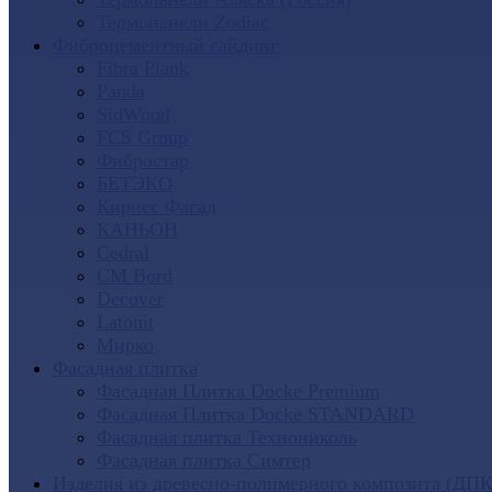
Термопанели Zodiac
Фиброцементный сайдинг
Fibra Plank
Panda
SidWood
FCS Group
Фибростар
БЕТЭКО
Кирисс Фасад
КАНЬОН
Cedral
CM Bord
Decover
Latonit
Мирко
Фасадная плитка
Фасадная Плитка Docke Premium
Фасадная Плитка Docke STANDARD
Фасадная плитка Технониколь
Фасадная плитка Симтер
Изделия из древесно-полимерного композита (ДПК