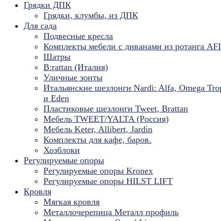
Грядки ДПК
Грядки, клумбы, из ДПК
Для сада
Подвесные кресла
Комплекты мебели с диванами из ротанга AF
Шатры
B:rattan (Италия)
Уличные зонты
Итальянские шезлонги Nardi: Alfa, Omega Tro
и Eden
Пластиковые шезлонги Tweet, Brattan
Мебель TWEET/YALTA (Россия)
Мебель Keter, Allibert, Jardin
Комплекты для кафе, баров.
Хозблоки
Регулируемые опоры
Регулируемые опоры Kronex
Регулируемые опоры HILST LIFT
Кровля
Мягкая кровля
Металлочерепица Металл профиль