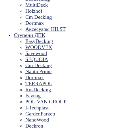
MultiDeck
Holzhof
Cm Decking
Dortmax
Аксесуары HILST
Ступени ДПК
EasyDecking
WOODVEX
Savewood
SEQUOIA
Cm Decking
NauticPrime
Dortmax
TERRAPOL
RusDecking
Faynag
POLIVAN GROUP
I-Techplast
GardenParkett
NanoWood
Deckron