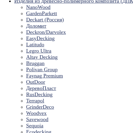
Изделия из древесно-полимерного композита (ДПК
NanoWood
GardenParkett
Deckart (Россия)
Доломит
Deckron/Darvolex
EasyDecking
Latitudo
Legro Ultra
Altay Decking
Bruggan
Polivan Group
Faynag Premium
OutDoor
ДеревоПласт
RusDecking
Terrapol
GrinderDeco
Woodvex
Savewood
Sequoia
Ecodecking