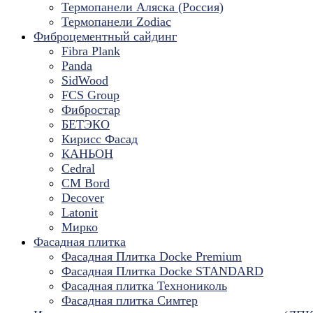
Термопанели Аляска (Россия)
Термопанели Zodiac
Фиброцементный сайдинг
Fibra Plank
Panda
SidWood
FCS Group
Фибростар
БЕТЭКО
Кирисс Фасад
КАНЬОН
Cedral
CM Bord
Decover
Latonit
Мирко
Фасадная плитка
Фасадная Плитка Docke Premium
Фасадная Плитка Docke STANDARD
Фасадная плитка Технониколь
Фасадная плитка Симтер