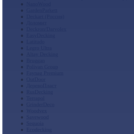
NanoWood
GardenParkett
Deckart (Россия)
Доломит
Deckron/Darvolex
EasyDecking
Latitudo
Legro Ultra
Altay Decking
Bruggan
Polivan Group
Faynag Premium
OutDoor
ДеревоПласт
RusDecking
Terrapol
GrinderDeco
Woodvex
Savewood
Sequoia
Ecodecking