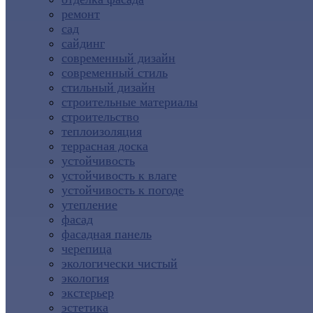
ремонт
сад
сайдинг
современный дизайн
современный стиль
стильный дизайн
строительные материалы
строительство
теплоизоляция
террасная доска
устойчивость
устойчивость к влаге
устойчивость к погоде
утепление
фасад
фасадная панель
черепица
экологически чистый
экология
экстерьер
эстетика