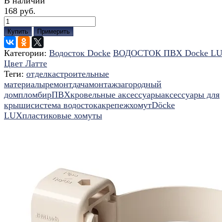
В наличии
168 руб.
Купить
Примерить
Категории:
Водосток Docke
ВОДОСТОК ПВХ Docke L
Цвет Латте
Теги:
отделка
строительные
материалы
ремонт
дача
монтаж
загородный
дом
пломбир
ПВХ
кровельные аксессуары
аксессуары для
крыши
система водостока
крепеж
хомут
Döcke
LUX
пластиковые хомуты