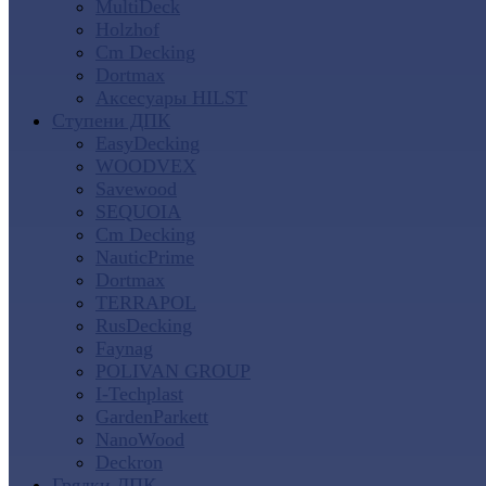
MultiDeck
Holzhof
Cm Decking
Dortmax
Аксесуары HILST
Ступени ДПК
EasyDecking
WOODVEX
Savewood
SEQUOIA
Cm Decking
NauticPrime
Dortmax
TERRAPOL
RusDecking
Faynag
POLIVAN GROUP
I-Techplast
GardenParkett
NanoWood
Deckron
Грядки ДПК