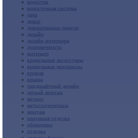
водосток
водосточная система
дача
декор
декоративные панели
дизайн
дизайн интерьера
долговечность
интерьер
кровельные аксессуары
кровельные материалы
кровля
крыша
ландшафтный дизайн
легкий монтаж
металл
металлочерепица
монтаж
наружная отделка
облицовка
отделка
отделка фасада