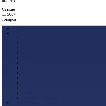
оплаты
Свыше
11 500+
товаров
Акции
Виниловый сайдинг
Docke (Дёке)
Альта-Профиль
Grand Line
Ю-Пласт
Доломит
Tecos
Vinyl-On
FineBer
ТЕХНОНИКОЛЬ
VOX
Дачный
Mitten
Аксессуары для сайдинга
Фасадные панели