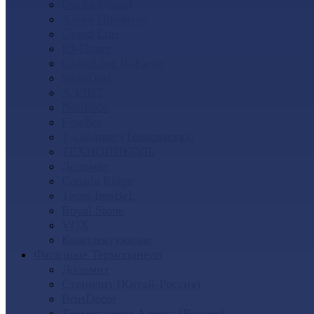
Docke (Дёке)
Альта-Профиль
Grand Line
Ю-Пласт
GrandLine Я-фасад
SteinDorf
АЭЛИТ
Nordside
FineBer
Т-сайдинг (Техоснастка)
ТЕХНОНИКОЛЬ
Доломит
Canada Ridge
Tecos ImaBeL
Royal Stone
VOX
Комплектующие
Фасадные Термопанели
Доломит
Стенолит (Китай-Россия)
BrusDecor
Термопанели Аляска (Россия)