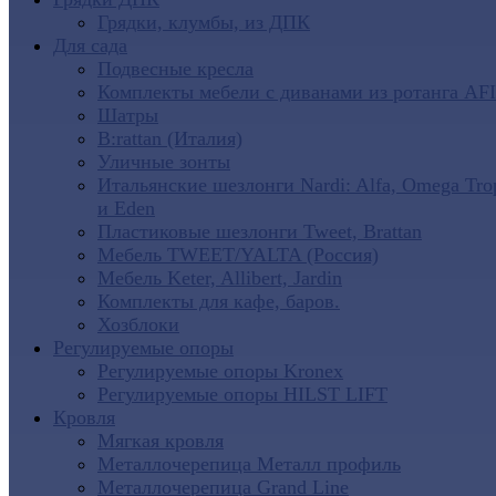
Грядки, клумбы, из ДПК
Для сада
Подвесные кресла
Комплекты мебели с диванами из ротанга AF
Шатры
B:rattan (Италия)
Уличные зонты
Итальянские шезлонги Nardi: Alfa, Omega Tro
и Eden
Пластиковые шезлонги Tweet, Brattan
Мебель TWEET/YALTA (Россия)
Мебель Keter, Allibert, Jardin
Комплекты для кафе, баров.
Хозблоки
Регулируемые опоры
Регулируемые опоры Kronex
Регулируемые опоры HILST LIFT
Кровля
Мягкая кровля
Металлочерепица Металл профиль
Металлочерепица Grand Line