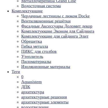
Металлочерепица Grand Line
Водосточная система
Комплектующие
Чердачные лестницы с люком Docke
Вентиляционные решётки
Фасадные Аксессуары Доломит декор
Комплектующие Эконом для Сайдинга
Комплектующие для cайдинга Элит
Обрешетка
Гибка металла
ПИКС для столбов
Утеплитель
Пиломатериалы
Изоляционные материалы
Теги
0
Aquasistem
ДПК
архитектура
архитектурные решения
архитектурные элементы
водоотведение