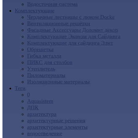
Водосточная система
Комплектующие
Чердачные лестницы с люком Docke
Вентиляционные решётки
Фасадные Аксессуары Доломит декор
Комплектующие Эконом для Сайдинга
Комплектующие для cайдинга Элит
Обрешетка
Гибка металла
ПИКС для столбов
Утеплитель
Пиломатериалы
Изоляционные материалы
Теги
0
Aquasistem
ДПК
архитектура
архитектурные решения
архитектурные элементы
водоотведение