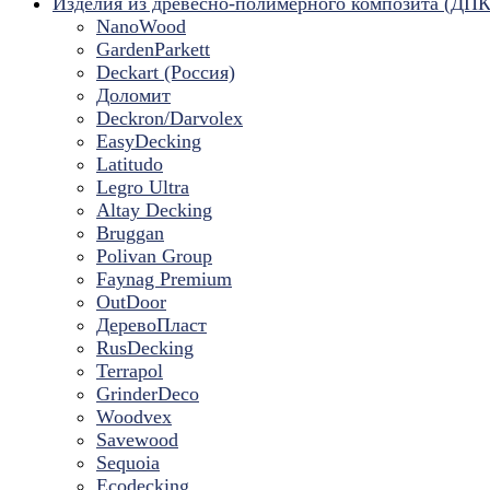
Изделия из древесно-полимерного композита (ДПК
NanoWood
GardenParkett
Deckart (Россия)
Доломит
Deckron/Darvolex
EasyDecking
Latitudo
Legro Ultra
Altay Decking
Bruggan
Polivan Group
Faynag Premium
OutDoor
ДеревоПласт
RusDecking
Terrapol
GrinderDeco
Woodvex
Savewood
Sequoia
Ecodecking