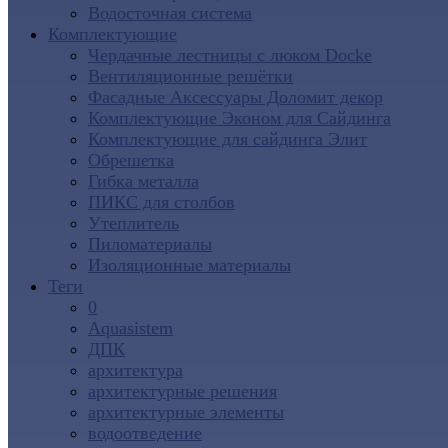
Водосточная система
Комплектующие
Чердачные лестницы с люком Docke
Вентиляционные решётки
Фасадные Аксессуары Доломит декор
Комплектующие Эконом для Сайдинга
Комплектующие для cайдинга Элит
Обрешетка
Гибка металла
ПИКС для столбов
Утеплитель
Пиломатериалы
Изоляционные материалы
Теги
0
Aquasistem
ДПК
архитектура
архитектурные решения
архитектурные элементы
водоотведение