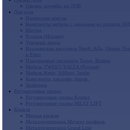
Грядки, клумбы, из ДПК
Для сада
Подвесные кресла
Комплекты мебели с диванами из ротанга AF
Шатры
B:rattan (Италия)
Уличные зонты
Итальянские шезлонги Nardi: Alfa, Omega Tro
и Eden
Пластиковые шезлонги Tweet, Brattan
Мебель TWEET/YALTA (Россия)
Мебель Keter, Allibert, Jardin
Комплекты для кафе, баров.
Хозблоки
Регулируемые опоры
Регулируемые опоры Kronex
Регулируемые опоры HILST LIFT
Кровля
Мягкая кровля
Металлочерепица Металл профиль
Металлочерепица Grand Line