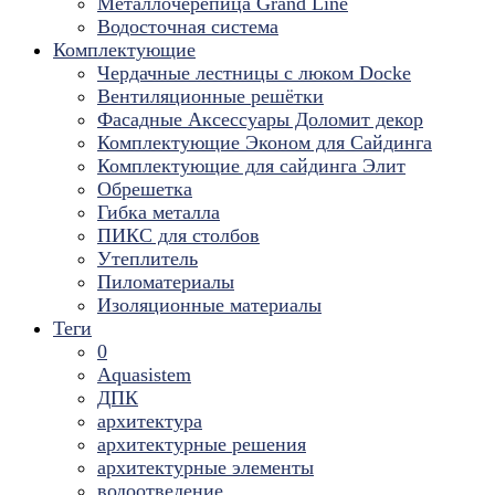
Металлочерепица Grand Line
Водосточная система
Комплектующие
Чердачные лестницы с люком Docke
Вентиляционные решётки
Фасадные Аксессуары Доломит декор
Комплектующие Эконом для Сайдинга
Комплектующие для cайдинга Элит
Обрешетка
Гибка металла
ПИКС для столбов
Утеплитель
Пиломатериалы
Изоляционные материалы
Теги
0
Aquasistem
ДПК
архитектура
архитектурные решения
архитектурные элементы
водоотведение