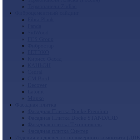
Термопанели Zodiac
Фиброцементный сайдинг
Fibra Plank
Panda
SidWood
FCS Group
Фибростар
БЕТЭКО
Кирисс Фасад
КАНЬОН
Cedral
CM Bord
Decover
Latonit
Мирко
Фасадная плитка
Фасадная Плитка Docke Premium
Фасадная Плитка Docke STANDARD
Фасадная плитка Технониколь
Фасадная плитка Симтер
Изделия из древесно-полимерного композита (ДПК