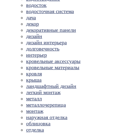
водосток
водосточная система
дача
декор
декоративные панели
дизайн
дизайн интерьера
долговечность
интерьер
кровельные аксессуары
кровельные материалы
кровля
крыша
ландшафтный дизайн
легкий монтаж
металл
металлочерепица
монтаж
наружная отделка
облицовка
отделка