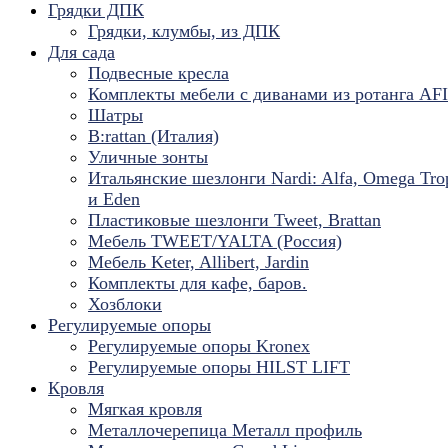
Грядки ДПК
Грядки, клумбы, из ДПК
Для сада
Подвесные кресла
Комплекты мебели с диванами из ротанга AF
Шатры
B:rattan (Италия)
Уличные зонты
Итальянские шезлонги Nardi: Alfa, Omega Tro
и Eden
Пластиковые шезлонги Tweet, Brattan
Мебель TWEET/YALTA (Россия)
Мебель Keter, Allibert, Jardin
Комплекты для кафе, баров.
Хозблоки
Регулируемые опоры
Регулируемые опоры Kronex
Регулируемые опоры HILST LIFT
Кровля
Мягкая кровля
Металлочерепица Металл профиль