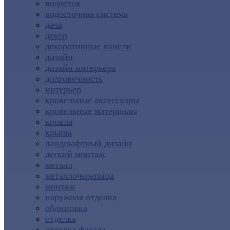
водосток
водосточная система
дача
декор
декоративные панели
дизайн
дизайн интерьера
долговечность
интерьер
кровельные аксессуары
кровельные материалы
кровля
крыша
ландшафтный дизайн
легкий монтаж
металл
металлочерепица
монтаж
наружная отделка
облицовка
отделка
отделка фасада