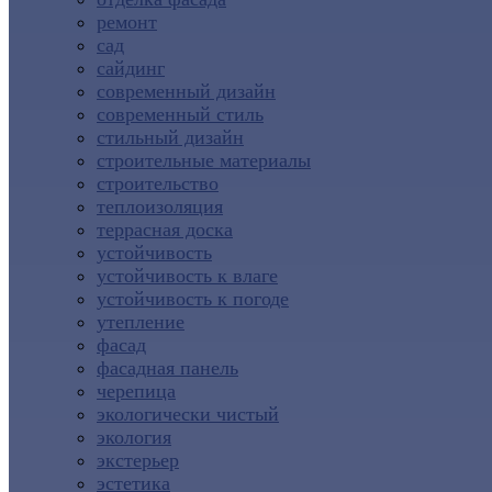
ремонт
сад
сайдинг
современный дизайн
современный стиль
стильный дизайн
строительные материалы
строительство
теплоизоляция
террасная доска
устойчивость
устойчивость к влаге
устойчивость к погоде
утепление
фасад
фасадная панель
черепица
экологически чистый
экология
экстерьер
эстетика