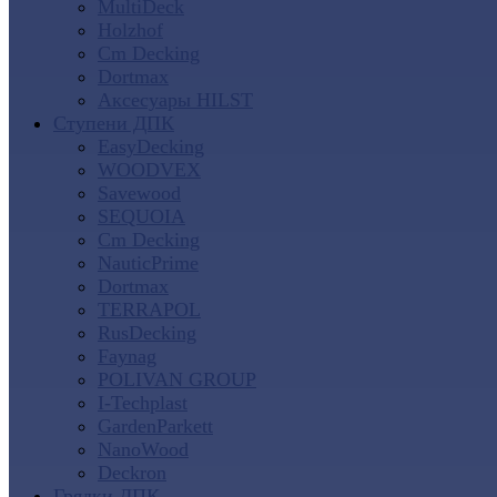
MultiDeck
Holzhof
Cm Decking
Dortmax
Аксесуары HILST
Ступени ДПК
EasyDecking
WOODVEX
Savewood
SEQUOIA
Cm Decking
NauticPrime
Dortmax
TERRAPOL
RusDecking
Faynag
POLIVAN GROUP
I-Techplast
GardenParkett
NanoWood
Deckron
Грядки ДПК