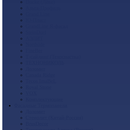
Docke (Дёке)
Альта-Профиль
Grand Line
Ю-Пласт
GrandLine Я-фасад
SteinDorf
АЭЛИТ
Nordside
FineBer
Т-сайдинг (Техоснастка)
ТЕХНОНИКОЛЬ
Доломит
Canada Ridge
Tecos ImaBeL
Royal Stone
VOX
Комплектующие
Фасадные Термопанели
Доломит
Стенолит (Китай-Россия)
BrusDecor
Термопанели Аляска (Россия)