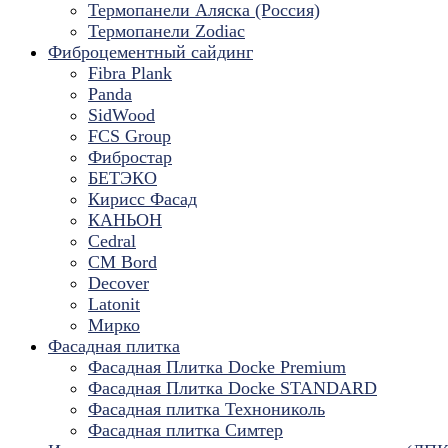
Термопанели Аляска (Россия)
Термопанели Zodiac
Фиброцементный сайдинг
Fibra Plank
Panda
SidWood
FCS Group
Фибростар
БЕТЭКО
Кирисс Фасад
КАНЬОН
Cedral
CM Bord
Decover
Latonit
Мирко
Фасадная плитка
Фасадная Плитка Docke Premium
Фасадная Плитка Docke STANDARD
Фасадная плитка Технониколь
Фасадная плитка Симтер