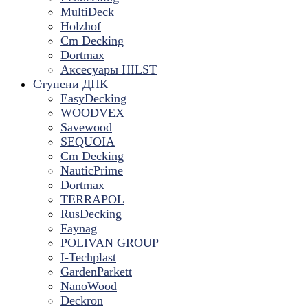
MultiDeck
Holzhof
Cm Decking
Dortmax
Аксесуары HILST
Ступени ДПК
EasyDecking
WOODVEX
Savewood
SEQUOIA
Cm Decking
NauticPrime
Dortmax
TERRAPOL
RusDecking
Faynag
POLIVAN GROUP
I-Techplast
GardenParkett
NanoWood
Deckron