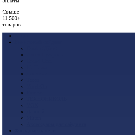
оплаты
Свыше
11 500+
товаров
Акции
Виниловый сайдинг
Docke (Дёке)
Альта-Профиль
Grand Line
Ю-Пласт
Доломит
Tecos
Vinyl-On
FineBer
ТЕХНОНИКОЛЬ
VOX
Дачный
Mitten
Аксессуары для сайдинга
Фасадные панели