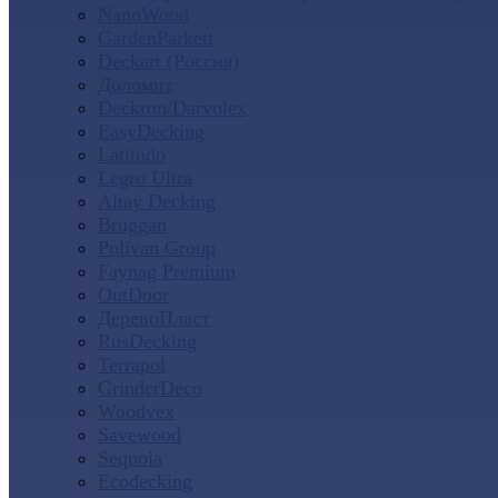
NanoWood
GardenParkett
Deckart (Россия)
Доломит
Deckron/Darvolex
EasyDecking
Latitudo
Legro Ultra
Altay Decking
Bruggan
Polivan Group
Faynag Premium
OutDoor
ДеревоПласт
RusDecking
Terrapol
GrinderDeco
Woodvex
Savewood
Sequoia
Ecodecking