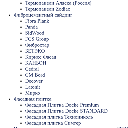
Термопанели Аляска (Россия)
Термопанели Zodiac
Фиброцементный сайдинг
Fibra Plank
Panda
SidWood
FCS Group
Фибростар
БЕТЭКО
Кирисс Фасад
КАНЬОН
Cedral
CM Bord
Decover
Latonit
Мирко
Фасадная плитка
Фасадная Плитка Docke Premium
Фасадная Плитка Docke STANDARD
Фасадная плитка Технониколь
Фасадная плитка Симтер