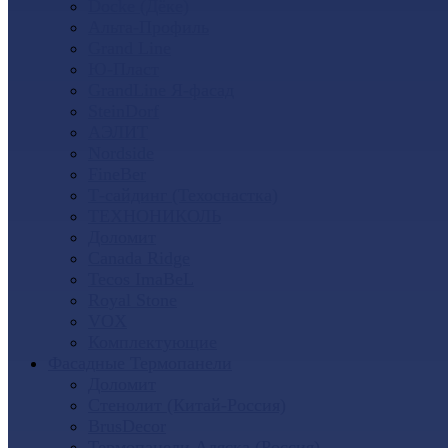
Docke (Дёке)
Альта-Профиль
Grand Line
Ю-Пласт
GrandLine Я-фасад
SteinDorf
АЭЛИТ
Nordside
FineBer
Т-сайдинг (Техоснастка)
ТЕХНОНИКОЛЬ
Доломит
Canada Ridge
Tecos ImaBeL
Royal Stone
VOX
Комплектующие
Фасадные Термопанели
Доломит
Стенолит (Китай-Россия)
BrusDecor
Термопанели Аляска (Россия)