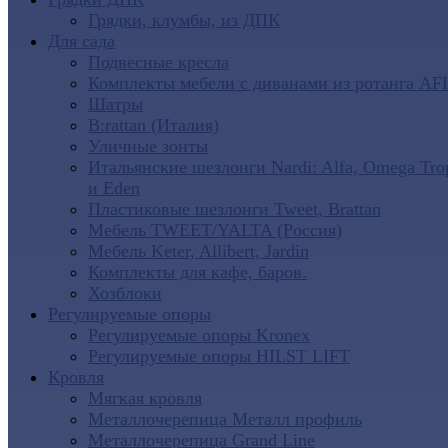
Грядки, клумбы, из ДПК
Для сада
Подвесные кресла
Комплекты мебели с диванами из ротанга AF
Шатры
B:rattan (Италия)
Уличные зонты
Итальянские шезлонги Nardi: Alfa, Omega Tro
и Eden
Пластиковые шезлонги Tweet, Brattan
Мебель TWEET/YALTA (Россия)
Мебель Keter, Allibert, Jardin
Комплекты для кафе, баров.
Хозблоки
Регулируемые опоры
Регулируемые опоры Kronex
Регулируемые опоры HILST LIFT
Кровля
Мягкая кровля
Металлочерепица Металл профиль
Металлочерепица Grand Line