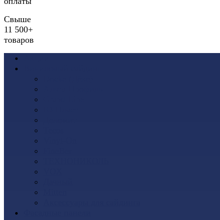
оплаты
Свыше
11 500+
товаров
Акции
Виниловый сайдинг
Docke (Дёке)
Альта-Профиль
Grand Line
Ю-Пласт
Доломит
Tecos
Vinyl-On
FineBer
ТЕХНОНИКОЛЬ
VOX
Дачный
Mitten
Аксессуары для сайдинга
Фасадные панели