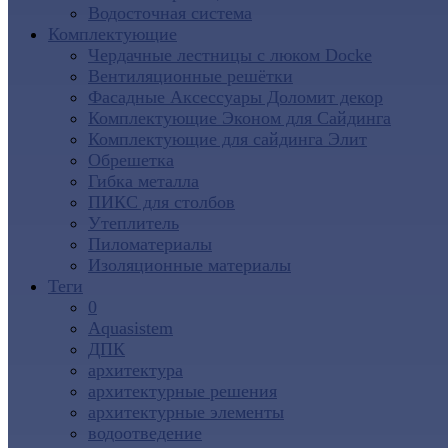
Водосточная система
Комплектующие
Чердачные лестницы с люком Docke
Вентиляционные решётки
Фасадные Аксессуары Доломит декор
Комплектующие Эконом для Сайдинга
Комплектующие для cайдинга Элит
Обрешетка
Гибка металла
ПИКС для столбов
Утеплитель
Пиломатериалы
Изоляционные материалы
Теги
0
Aquasistem
ДПК
архитектура
архитектурные решения
архитектурные элементы
водоотведение