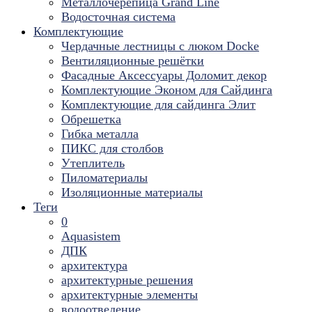
Металлочерепица Grand Line
Водосточная система
Комплектующие
Чердачные лестницы с люком Docke
Вентиляционные решётки
Фасадные Аксессуары Доломит декор
Комплектующие Эконом для Сайдинга
Комплектующие для cайдинга Элит
Обрешетка
Гибка металла
ПИКС для столбов
Утеплитель
Пиломатериалы
Изоляционные материалы
Теги
0
Aquasistem
ДПК
архитектура
архитектурные решения
архитектурные элементы
водоотведение