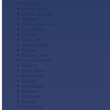
NanoWood
GardenParkett
Deckart (Россия)
Доломит
Deckron/Darvolex
EasyDecking
Latitudo
Legro Ultra
Altay Decking
Bruggan
Polivan Group
Faynag Premium
OutDoor
ДеревоПласт
RusDecking
Terrapol
GrinderDeco
Woodvex
Savewood
Sequoia
Ecodecking