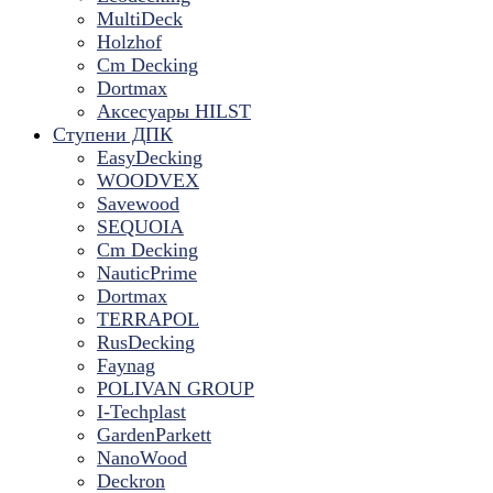
MultiDeck
Holzhof
Cm Decking
Dortmax
Аксесуары HILST
Ступени ДПК
EasyDecking
WOODVEX
Savewood
SEQUOIA
Cm Decking
NauticPrime
Dortmax
TERRAPOL
RusDecking
Faynag
POLIVAN GROUP
I-Techplast
GardenParkett
NanoWood
Deckron