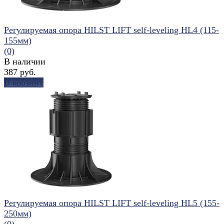
Регулируемая опора HILST LIFT self-leveling HL4 (115-
155мм)
(0)
В наличии
387 руб.
В корзину
избранное
сравнить
Регулируемая опора HILST LIFT self-leveling HL5 (155-
250мм)
(0)