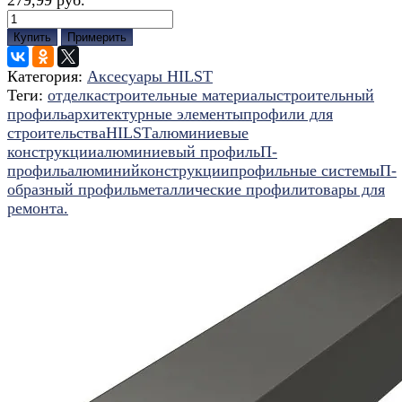
Купить
Примерить
Категория:
Аксесуары HILST
Теги:
отделка
строительные материалы
строительный
профиль
архитектурные элементы
профили для
строительства
HILST
алюминиевые
конструкции
алюминиевый профиль
П-
профиль
алюминий
конструкции
профильные системы
П-
образный профиль
металлические профили
товары для
ремонта.