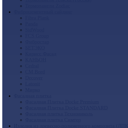
Термопанели Zodiac
Фиброцементный сайдинг
Fibra Plank
Panda
SidWood
FCS Group
Фибростар
БЕТЭКО
Кирисс Фасад
КАНЬОН
Cedral
CM Bord
Decover
Latonit
Мирко
Фасадная плитка
Фасадная Плитка Docke Premium
Фасадная Плитка Docke STANDARD
Фасадная плитка Технониколь
Фасадная плитка Симтер
Изделия из древесно-полимерного композита (ДПК