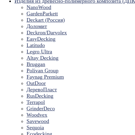
Изделия из древесно-полимерного композита (ДПК
NanoWood
GardenParkett
Deckart (Россия)
Доломит
Deckron/Darvolex
EasyDecking
Latitudo
Legro Ultra
Altay Decking
Bruggan
Polivan Group
Faynag Premium
OutDoor
ДеревоПласт
RusDecking
Terrapol
GrinderDeco
Woodvex
Savewood
Sequoia
Ecodecking