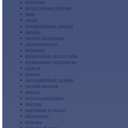
водосток
водосточная система
дача
декор
декоративные панели
дизайн
дизайн интерьера
долговечность
интерьер
кровельные аксессуары
кровельные материалы
кровля
крыша
ландшафтный дизайн
легкий монтаж
металл
металлочерепица
монтаж
наружная отделка
облицовка
отделка
отделка фасада