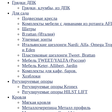
Грядки ДПК
Грядки, клумбы, из ДПК
Для сада
Подвесные кресла
Комплекты мебели с диванами из ротанга AF
Шатры
B:rattan (Италия)
Уличные зонты
Итальянские шезлонги Nardi: Alfa, Omega Tro
и Eden
Пластиковые шезлонги Tweet, Brattan
Мебель TWEET/YALTA (Россия)
Мебель Keter, Allibert, Jardin
Комплекты для кафе, баров.
Хозблоки
Регулируемые опоры
Регулируемые опоры Kronex
Регулируемые опоры HILST LIFT
Кровля
Мягкая кровля
Металлочерепица Металл профиль