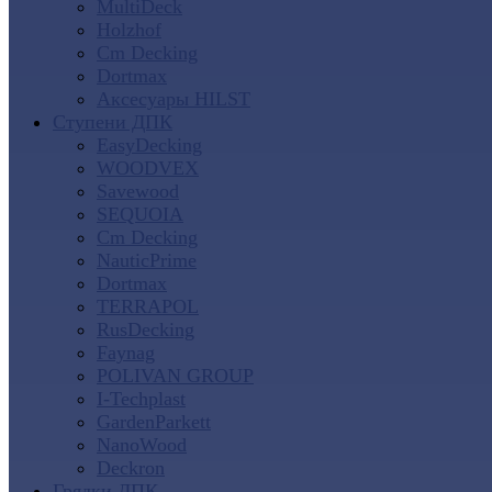
MultiDeck
Holzhof
Cm Decking
Dortmax
Аксесуары HILST
Ступени ДПК
EasyDecking
WOODVEX
Savewood
SEQUOIA
Cm Decking
NauticPrime
Dortmax
TERRAPOL
RusDecking
Faynag
POLIVAN GROUP
I-Techplast
GardenParkett
NanoWood
Deckron
Грядки ДПК