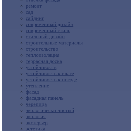
ремонт
сад
сайдинг
современный дизайн
современный стиль
стильный дизайн
строительные материалы
строительство
теплоизоляция
террасная доска
устойчивость
устойчивость к влаге
устойчивость к погоде
утепление
фасад
фасадная панель
черепица
экологически чистый
экология
экстерьер
эстетика