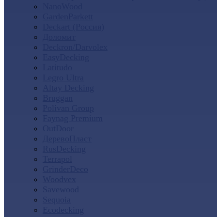
NanoWood
GardenParkett
Deckart (Россия)
Доломит
Deckron/Darvolex
EasyDecking
Latitudo
Legro Ultra
Altay Decking
Bruggan
Polivan Group
Faynag Premium
OutDoor
ДеревоПласт
RusDecking
Terrapol
GrinderDeco
Woodvex
Savewood
Sequoia
Ecodecking