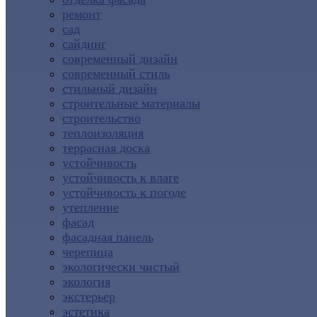
ремонт
сад
сайдинг
современный дизайн
современный стиль
стильный дизайн
строительные материалы
строительство
теплоизоляция
террасная доска
устойчивость
устойчивость к влаге
устойчивость к погоде
утепление
фасад
фасадная панель
черепица
экологически чистый
экология
экстерьер
эстетика