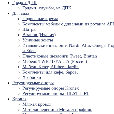
Грядки ДПК
Грядки, клумбы, из ДПК
Для сада
Подвесные кресла
Комплекты мебели с диванами из ротанга AF
Шатры
B:rattan (Италия)
Уличные зонты
Итальянские шезлонги Nardi: Alfa, Omega Tro
и Eden
Пластиковые шезлонги Tweet, Brattan
Мебель TWEET/YALTA (Россия)
Мебель Keter, Allibert, Jardin
Комплекты для кафе, баров.
Хозблоки
Регулируемые опоры
Регулируемые опоры Kronex
Регулируемые опоры HILST LIFT
Кровля
Мягкая кровля
Металлочерепица Металл профиль