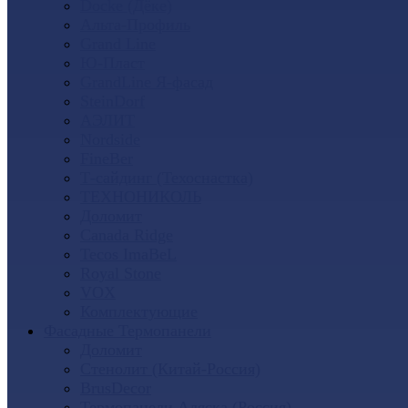
Docke (Дёке)
Альта-Профиль
Grand Line
Ю-Пласт
GrandLine Я-фасад
SteinDorf
АЭЛИТ
Nordside
FineBer
Т-сайдинг (Техоснастка)
ТЕХНОНИКОЛЬ
Доломит
Canada Ridge
Tecos ImaBeL
Royal Stone
VOX
Комплектующие
Фасадные Термопанели
Доломит
Стенолит (Китай-Россия)
BrusDecor
Термопанели Аляска (Россия)