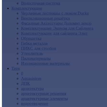
Водосточная система
Комплектующие
Чердачные лестницы с люком Docke
Вентиляционные решётки
Фасадные Аксессуары Доломит декор
Комплектующие Эконом для Сайдинга
Комплектующие для cайдинга Элит
Обрешетка
Гибка металла
ПИКС для столбов
Утеплитель
Пиломатериалы
Изоляционные материалы
Теги
0
Aquasistem
ДПК
архитектура
архитектурные решения
архитектурные элементы
водоотведение