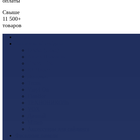
оплаты
Свыше
11 500+
товаров
Акции
Виниловый сайдинг
Docke (Дёке)
Альта-Профиль
Grand Line
Ю-Пласт
Доломит
Tecos
Vinyl-On
FineBer
ТЕХНОНИКОЛЬ
VOX
Дачный
Mitten
Аксессуары для сайдинга
Фасадные панели