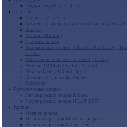
Грядки, клумбы, из ДПК
Для сада
Подвесные кресла
Комплекты мебели с диванами из ротанга AF
Шатры
B:rattan (Италия)
Уличные зонты
Итальянские шезлонги Nardi: Alfa, Omega Tro
и Eden
Пластиковые шезлонги Tweet, Brattan
Мебель TWEET/YALTA (Россия)
Мебель Keter, Allibert, Jardin
Комплекты для кафе, баров.
Хозблоки
Регулируемые опоры
Регулируемые опоры Kronex
Регулируемые опоры HILST LIFT
Кровля
Мягкая кровля
Металлочерепица Металл профиль
Металлочерепица Grand Line