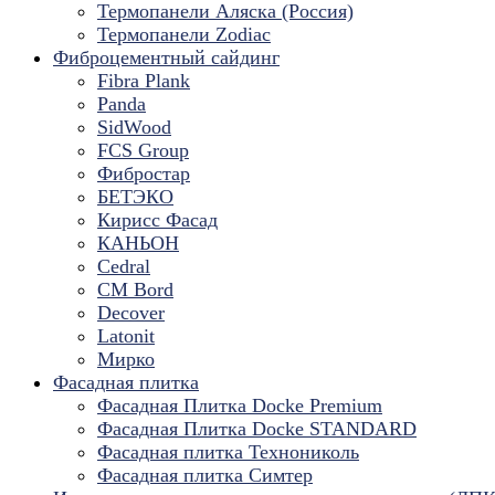
Термопанели Аляска (Россия)
Термопанели Zodiac
Фиброцементный сайдинг
Fibra Plank
Panda
SidWood
FCS Group
Фибростар
БЕТЭКО
Кирисс Фасад
КАНЬОН
Cedral
CM Bord
Decover
Latonit
Мирко
Фасадная плитка
Фасадная Плитка Docke Premium
Фасадная Плитка Docke STANDARD
Фасадная плитка Технониколь
Фасадная плитка Симтер