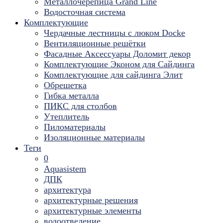
Металлочерепица Grand Line
Водосточная система
Комплектующие
Чердачные лестницы с люком Docke
Вентиляционные решётки
Фасадные Аксессуары Доломит декор
Комплектующие Эконом для Сайдинга
Комплектующие для cайдинга Элит
Обрешетка
Гибка металла
ПИКС для столбов
Утеплитель
Пиломатериалы
Изоляционные материалы
Теги
0
Aquasistem
ДПК
архитектура
архитектурные решения
архитектурные элементы
водоотведение