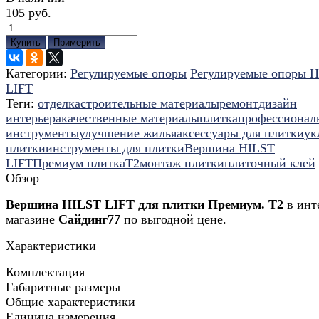
105 руб.
Купить
Примерить
Категории:
Регулируемые опоры
Регулируемые опоры 
LIFT
Теги:
отделка
строительные материалы
ремонт
дизайн
интерьера
качественные материалы
плитка
профессионал
инструменты
улучшение жилья
аксессуары для плитки
ук
плитки
инструменты для плитки
Вершина HILST
LIFT
Премиум плитка
Т2
монтаж плитки
плиточный клей
Обзор
Вершина HILST LIFT для плитки Премиум. Т2
в инт
магазине
Сайдинг77
по выгодной цене.
Характеристики
Комплектация
Габаритные размеры
Общие характеристики
Единица измерения