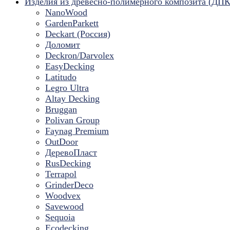
Изделия из древесно-полимерного композита (ДПК
NanoWood
GardenParkett
Deckart (Россия)
Доломит
Deckron/Darvolex
EasyDecking
Latitudo
Legro Ultra
Altay Decking
Bruggan
Polivan Group
Faynag Premium
OutDoor
ДеревоПласт
RusDecking
Terrapol
GrinderDeco
Woodvex
Savewood
Sequoia
Ecodecking