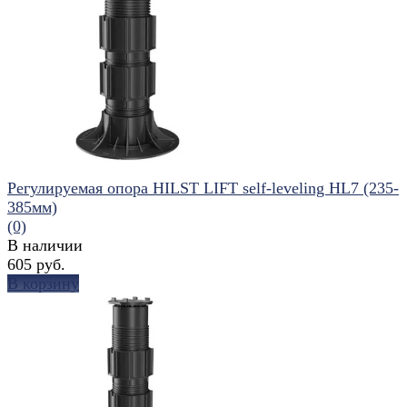
избранное
сравнить
Регулируемая опора HILST LIFT self-leveling HL7 (235-
385мм)
(0)
В наличии
605 руб.
В корзину
избранное
сравнить