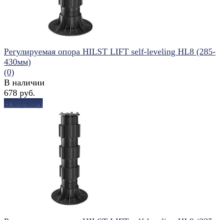
Регулируемая опора HILST LIFT self-leveling HL8 (285-
430мм)
(0)
В наличии
678 руб.
В корзину
избранное
сравнить