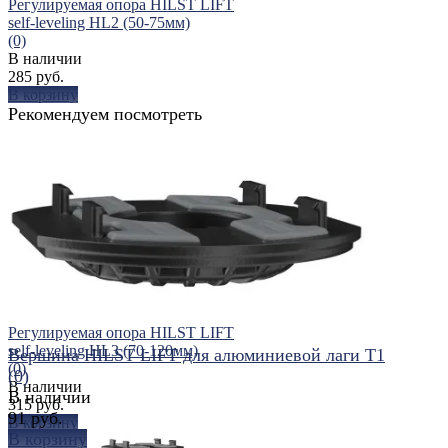
Регулируемая опора HILST LIFT
self-leveling HL2 (50-75мм)
(0)
В наличии
285 руб.
В корзину
Рекомендуем посмотреть
избранное
сравнить
Регулируемая опора HILST LIFT
self-leveling HL3 (70-120мм)
Вершина HILST LIFT для алюминиевой лаги Т1
(0)
(0)
В наличии
В наличии
315 руб.
91 руб.
В корзину
В корзину