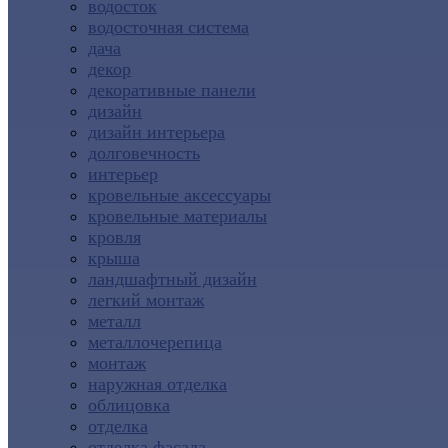
водосток
водосточная система
дача
декор
декоративные панели
дизайн
дизайн интерьера
долговечность
интерьер
кровельные аксессуары
кровельные материалы
кровля
крыша
ландшафтный дизайн
легкий монтаж
металл
металлочерепица
монтаж
наружная отделка
облицовка
отделка
отделка фасада