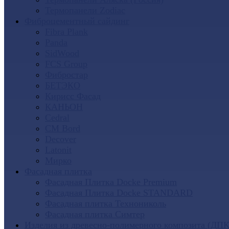
Термопанели Zodiac
Фиброцементный сайдинг
Fibra Plank
Panda
SidWood
FCS Group
Фибростар
БЕТЭКО
Кирисс Фасад
КАНЬОН
Cedral
CM Bord
Decover
Latonit
Мирко
Фасадная плитка
Фасадная Плитка Docke Premium
Фасадная Плитка Docke STANDARD
Фасадная плитка Технониколь
Фасадная плитка Симтер
Изделия из древесно-полимерного композита (ДПК