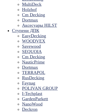
MultiDeck
Holzhof
Cm Decking
Dortmax
Аксесуары HILST
Ступени ДПК
EasyDecking
WOODVEX
Savewood
SEQUOIA
Cm Decking
NauticPrime
Dortmax
TERRAPOL
RusDecking
Faynag
POLIVAN GROUP
I-Techplast
GardenParkett
NanoWood
Deckron