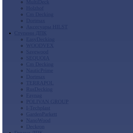
MultiDeck
Holzhof
Cm Decking
Dortmax
Аксесуары HILST
Ступени ДПК
EasyDecking
WOODVEX
Savewood
SEQUOIA
Cm Decking
NauticPrime
Dortmax
TERRAPOL
RusDecking
Faynag
POLIVAN GROUP
I-Techplast
GardenParkett
NanoWood
Deckron
Грядки ДПК