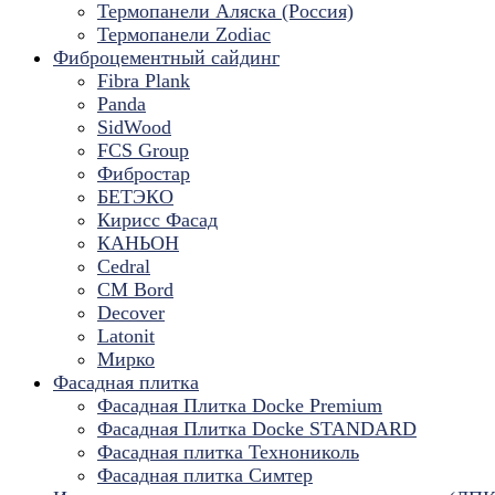
Термопанели Аляска (Россия)
Термопанели Zodiac
Фиброцементный сайдинг
Fibra Plank
Panda
SidWood
FCS Group
Фибростар
БЕТЭКО
Кирисс Фасад
КАНЬОН
Cedral
CM Bord
Decover
Latonit
Мирко
Фасадная плитка
Фасадная Плитка Docke Premium
Фасадная Плитка Docke STANDARD
Фасадная плитка Технониколь
Фасадная плитка Симтер