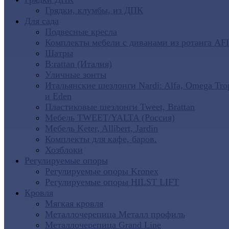
Грядки, клумбы, из ДПК
Для сада
Подвесные кресла
Комплекты мебели с диванами из ротанга AF
Шатры
B:rattan (Италия)
Уличные зонты
Итальянские шезлонги Nardi: Alfa, Omega Tro
и Eden
Пластиковые шезлонги Tweet, Brattan
Мебель TWEET/YALTA (Россия)
Мебель Keter, Allibert, Jardin
Комплекты для кафе, баров.
Хозблоки
Регулируемые опоры
Регулируемые опоры Kronex
Регулируемые опоры HILST LIFT
Кровля
Мягкая кровля
Металлочерепица Металл профиль
Металлочерепица Grand Line