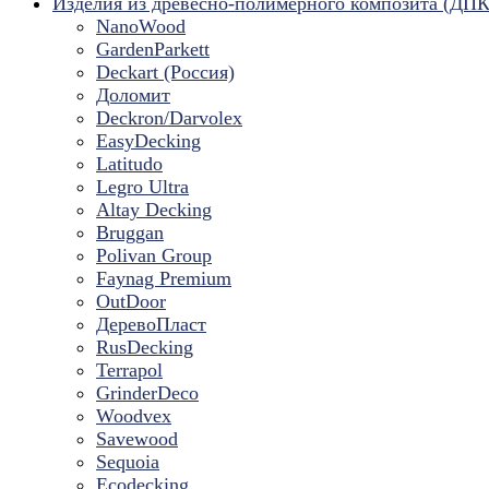
Изделия из древесно-полимерного композита (ДПК
NanoWood
GardenParkett
Deckart (Россия)
Доломит
Deckron/Darvolex
EasyDecking
Latitudo
Legro Ultra
Altay Decking
Bruggan
Polivan Group
Faynag Premium
OutDoor
ДеревоПласт
RusDecking
Terrapol
GrinderDeco
Woodvex
Savewood
Sequoia
Ecodecking