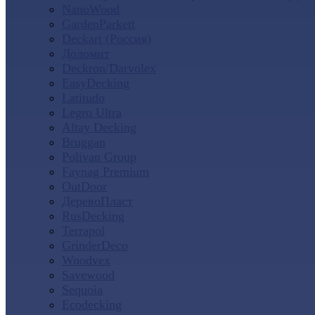
NanoWood
GardenParkett
Deckart (Россия)
Доломит
Deckron/Darvolex
EasyDecking
Latitudo
Legro Ultra
Altay Decking
Bruggan
Polivan Group
Faynag Premium
OutDoor
ДеревоПласт
RusDecking
Terrapol
GrinderDeco
Woodvex
Savewood
Sequoia
Ecodecking