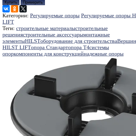
Купить
Примерить
Категории:
Регулируемые опоры
Регулируемые опоры 
LIFT
Теги:
строительные материалы
строительные
решения
строительные аксессуары
монтажные
элементы
HILST
оборудование для строительства
Вершин
HILST LIFT
опора Стандарт
опора Т4
системы
опор
компоненты для конструкций
надежные опоры