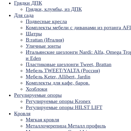
Грядки ДПК
Грядки, клумбы, из ДПК
Для сада
Подвесные кресла
Комплекты мебели с диванами из ротанга AF
Шатры
B:rattan (Италия)
Уличные зонты
Итальянские шезлонги Nardi: Alfa, Omega Tro
и Eden
Пластиковые шезлонги Tweet, Brattan
Мебель TWEET/YALTA (Россия)
Мебель Keter, Allibert, Jardin
Комплекты для кафе, баров.
Хозблоки
Регулируемые опоры
Регулируемые опоры Kronex
Регулируемые опоры HILST LIFT
Кровля
Мягкая кровля
Металлочерепица Металл профиль