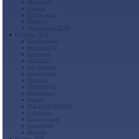
MultiDeck
Holzhof
Cm Decking
Dortmax
Аксесуары HILST
Ступени ДПК
EasyDecking
WOODVEX
Savewood
SEQUOIA
Cm Decking
NauticPrime
Dortmax
TERRAPOL
RusDecking
Faynag
POLIVAN GROUP
I-Techplast
GardenParkett
NanoWood
Deckron
Грядки ДПК