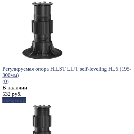
избранное
сравнить
Регулируемая опора HILST LIFT self-leveling HL6 (195-
300мм)
(0)
В наличии
532 руб.
В корзину
избранное
сравнить