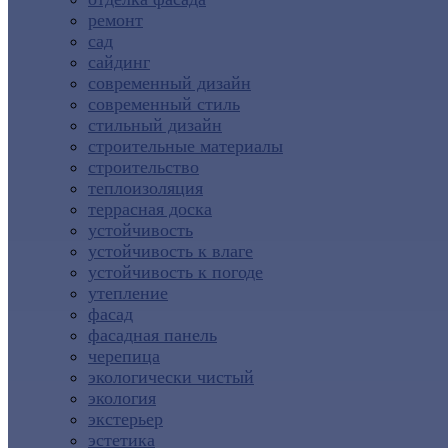
ремонт
сад
сайдинг
современный дизайн
современный стиль
стильный дизайн
строительные материалы
строительство
теплоизоляция
террасная доска
устойчивость
устойчивость к влаге
устойчивость к погоде
утепление
фасад
фасадная панель
черепица
экологически чистый
экология
экстерьер
эстетика