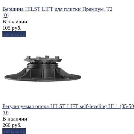
Вершина HILST LIFT для плитки Премиум. Т2
(0)
В наличии
105 руб.
В корзину
избранное
сравнить
Регулируемая опора HILST LIFT self-leveling HL1 (35-5
(0)
В наличии
266 руб.
В корзину