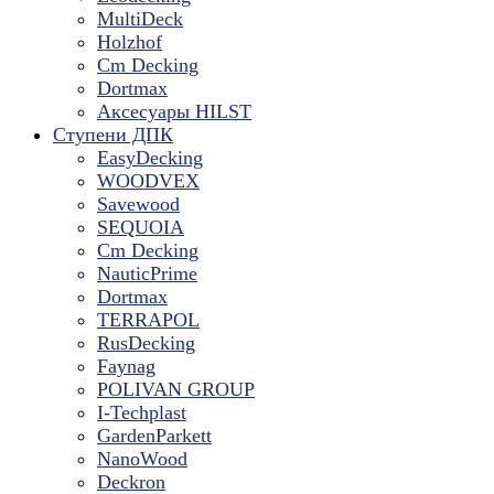
MultiDeck
Holzhof
Cm Decking
Dortmax
Аксесуары HILST
Ступени ДПК
EasyDecking
WOODVEX
Savewood
SEQUOIA
Cm Decking
NauticPrime
Dortmax
TERRAPOL
RusDecking
Faynag
POLIVAN GROUP
I-Techplast
GardenParkett
NanoWood
Deckron