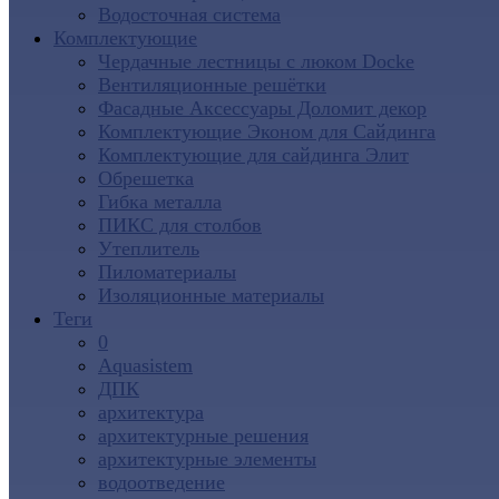
Водосточная система
Комплектующие
Чердачные лестницы с люком Docke
Вентиляционные решётки
Фасадные Аксессуары Доломит декор
Комплектующие Эконом для Сайдинга
Комплектующие для cайдинга Элит
Обрешетка
Гибка металла
ПИКС для столбов
Утеплитель
Пиломатериалы
Изоляционные материалы
Теги
0
Aquasistem
ДПК
архитектура
архитектурные решения
архитектурные элементы
водоотведение