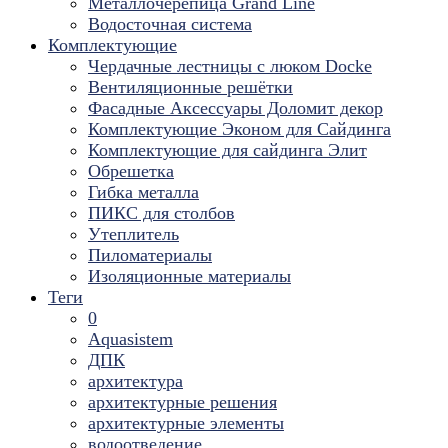
Металлочерепица Grand Line
Водосточная система
Комплектующие
Чердачные лестницы с люком Docke
Вентиляционные решётки
Фасадные Аксессуары Доломит декор
Комплектующие Эконом для Сайдинга
Комплектующие для cайдинга Элит
Обрешетка
Гибка металла
ПИКС для столбов
Утеплитель
Пиломатериалы
Изоляционные материалы
Теги
0
Aquasistem
ДПК
архитектура
архитектурные решения
архитектурные элементы
водоотведение