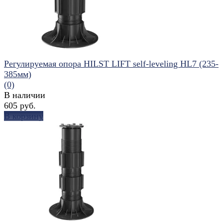
Регулируемая опора HILST LIFT self-leveling HL7 (235-
385мм)
(0)
В наличии
605 руб.
В корзину
избранное
сравнить