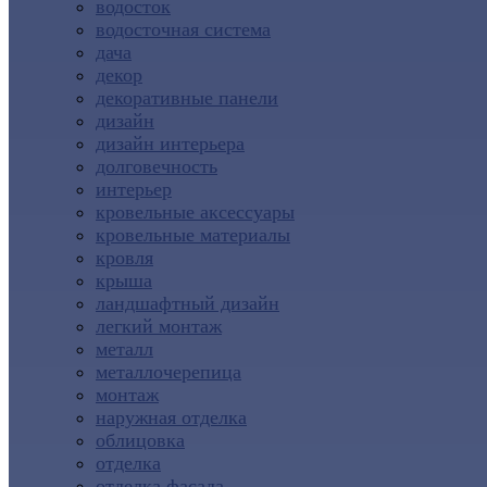
водосток
водосточная система
дача
декор
декоративные панели
дизайн
дизайн интерьера
долговечность
интерьер
кровельные аксессуары
кровельные материалы
кровля
крыша
ландшафтный дизайн
легкий монтаж
металл
металлочерепица
монтаж
наружная отделка
облицовка
отделка
отделка фасада