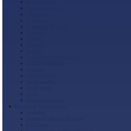
Docke (Дёке)
Альта-Профиль
Grand Line
Ю-Пласт
GrandLine Я-фасад
SteinDorf
АЭЛИТ
Nordside
FineBer
Т-сайдинг (Техоснастка)
ТЕХНОНИКОЛЬ
Доломит
Canada Ridge
Tecos ImaBeL
Royal Stone
VOX
Комплектующие
Фасадные Термопанели
Доломит
Стенолит (Китай-Россия)
BrusDecor
Термопанели Аляска (Россия)