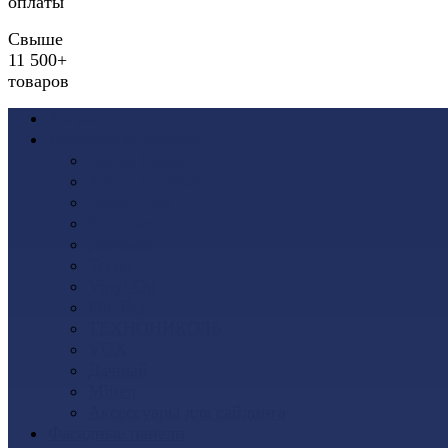
оплаты
Свыше
11 500+
товаров
Акции
Виниловый сайдинг
Docke (Дёке)
Альта-Профиль
Grand Line
Ю-Пласт
Доломит
Tecos
Vinyl-On
FineBer
ТЕХНОНИКОЛЬ
VOX
Дачный
Mitten
Аксессуары для сайдинга
Фасадные панели