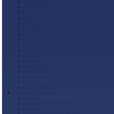
Docke (Дёке)
Альта-Профиль
Grand Line
Ю-Пласт
GrandLine Я-фасад
SteinDorf
АЭЛИТ
Nordside
FineBer
Т-сайдинг (Техоснастка)
ТЕХНОНИКОЛЬ
Доломит
Canada Ridge
Tecos ImaBeL
Royal Stone
VOX
Комплектующие
Фасадные Термопанели
Доломит
Стенолит (Китай-Россия)
BrusDecor
Термопанели Аляска (Россия)