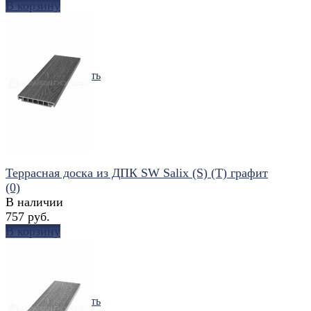
В корзину
избранное
сравнить
Террасная доска из ДПК SW Salix (S) (T) графит
(0)
В наличии
757 руб.
В корзину
избранное
сравнить