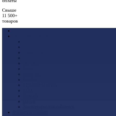
оплаты
Свыше
11 500+
товаров
Акции
Виниловый сайдинг
Docke (Дёке)
Альта-Профиль
Grand Line
Ю-Пласт
Доломит
Tecos
Vinyl-On
FineBer
ТЕХНОНИКОЛЬ
VOX
Дачный
Mitten
Аксессуары для сайдинга
Фасадные панели