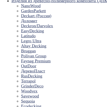
Изделия из древесно-полимерного композита (ДПК
NanoWood
GardenParkett
Deckart (Россия)
Доломит
Deckron/Darvolex
EasyDecking
Latitudo
Legro Ultra
Altay Decking
Bruggan
Polivan Group
Faynag Premium
OutDoor
ДеревоПласт
RusDecking
Terrapol
GrinderDeco
Woodvex
Savewood
Sequoia
Ecodecking