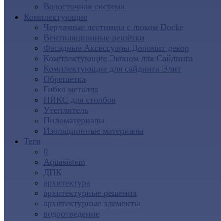
Водосточная система
Комплектующие
Чердачные лестницы с люком Docke
Вентиляционные решётки
Фасадные Аксессуары Доломит декор
Комплектующие Эконом для Сайдинга
Комплектующие для cайдинга Элит
Обрешетка
Гибка металла
ПИКС для столбов
Утеплитель
Пиломатериалы
Изоляционные материалы
Теги
0
Aquasistem
ДПК
архитектура
архитектурные решения
архитектурные элементы
водоотведение