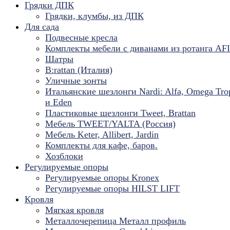
Грядки ДПК
Грядки, клумбы, из ДПК
Для сада
Подвесные кресла
Комплекты мебели с диванами из ротанга AF
Шатры
B:rattan (Италия)
Уличные зонты
Итальянские шезлонги Nardi: Alfa, Omega Tro
и Eden
Пластиковые шезлонги Tweet, Brattan
Мебель TWEET/YALTA (Россия)
Мебель Keter, Allibert, Jardin
Комплекты для кафе, баров.
Хозблоки
Регулируемые опоры
Регулируемые опоры Kronex
Регулируемые опоры HILST LIFT
Кровля
Мягкая кровля
Металлочерепица Металл профиль