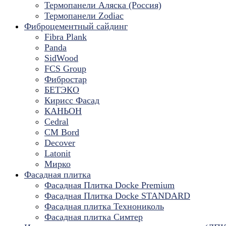
Термопанели Аляска (Россия)
Термопанели Zodiac
Фиброцементный сайдинг
Fibra Plank
Panda
SidWood
FCS Group
Фибростар
БЕТЭКО
Кирисс Фасад
КАНЬОН
Cedral
CM Bord
Decover
Latonit
Мирко
Фасадная плитка
Фасадная Плитка Docke Premium
Фасадная Плитка Docke STANDARD
Фасадная плитка Технониколь
Фасадная плитка Симтер