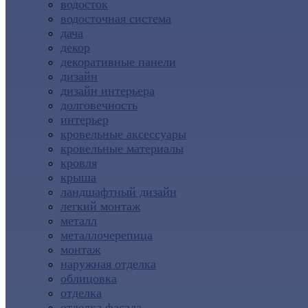
водосток
водосточная система
дача
декор
декоративные панели
дизайн
дизайн интерьера
долговечность
интерьер
кровельные аксессуары
кровельные материалы
кровля
крыша
ландшафтный дизайн
легкий монтаж
металл
металлочерепица
монтаж
наружная отделка
облицовка
отделка
отделка фасада