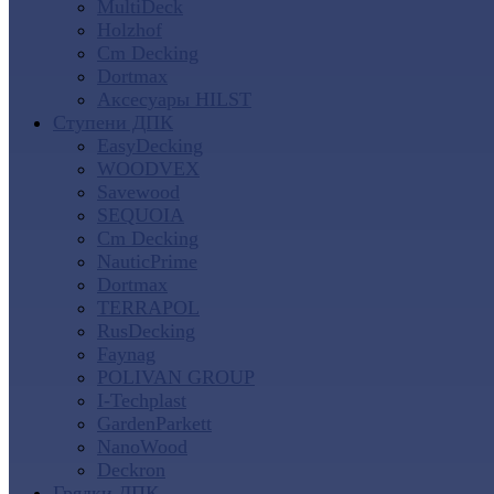
MultiDeck
Holzhof
Cm Decking
Dortmax
Аксесуары HILST
Ступени ДПК
EasyDecking
WOODVEX
Savewood
SEQUOIA
Cm Decking
NauticPrime
Dortmax
TERRAPOL
RusDecking
Faynag
POLIVAN GROUP
I-Techplast
GardenParkett
NanoWood
Deckron
Грядки ДПК