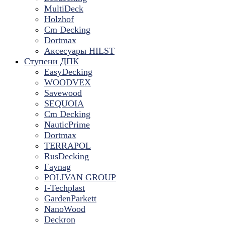
MultiDeck
Holzhof
Cm Decking
Dortmax
Аксесуары HILST
Ступени ДПК
EasyDecking
WOODVEX
Savewood
SEQUOIA
Cm Decking
NauticPrime
Dortmax
TERRAPOL
RusDecking
Faynag
POLIVAN GROUP
I-Techplast
GardenParkett
NanoWood
Deckron