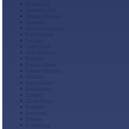
NanoWood
GardenParkett
Deckart (Россия)
Доломит
Deckron/Darvolex
EasyDecking
Latitudo
Legro Ultra
Altay Decking
Bruggan
Polivan Group
Faynag Premium
OutDoor
ДеревоПласт
RusDecking
Terrapol
GrinderDeco
Woodvex
Savewood
Sequoia
Ecodecking