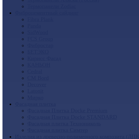
Термопанели Zodiac
Фиброцементный сайдинг
Fibra Plank
Panda
SidWood
FCS Group
Фибростар
БЕТЭКО
Кирисс Фасад
КАНЬОН
Cedral
CM Bord
Decover
Latonit
Мирко
Фасадная плитка
Фасадная Плитка Docke Premium
Фасадная Плитка Docke STANDARD
Фасадная плитка Технониколь
Фасадная плитка Симтер
Изделия из древесно-полимерного композита (ДПК