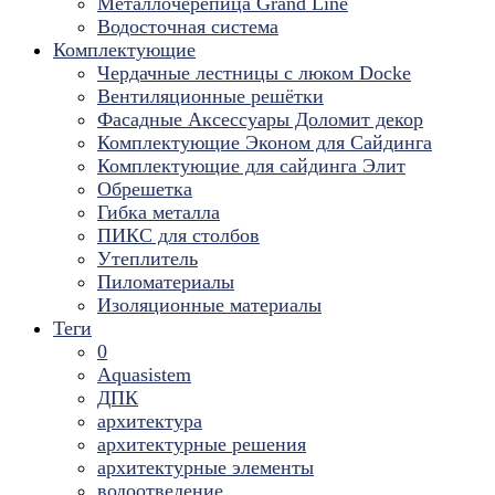
Металлочерепица Grand Line
Водосточная система
Комплектующие
Чердачные лестницы с люком Docke
Вентиляционные решётки
Фасадные Аксессуары Доломит декор
Комплектующие Эконом для Сайдинга
Комплектующие для cайдинга Элит
Обрешетка
Гибка металла
ПИКС для столбов
Утеплитель
Пиломатериалы
Изоляционные материалы
Теги
0
Aquasistem
ДПК
архитектура
архитектурные решения
архитектурные элементы
водоотведение