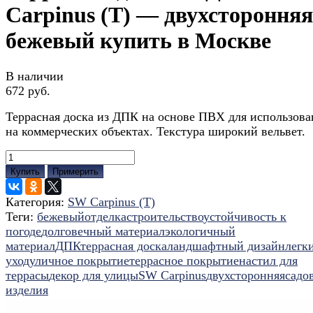
Carpinus (T) — двухсторонняя
бежевый купить в Москве
В наличии
672 руб.
Террасная доска из ДПК на основе ПВХ для использова
на коммерческих объектах. Текстура широкий вельвет.
Купить
Примерить
Категория:
SW Carpinus (T)
Теги:
бежевый
отделка
строительство
устойчивость к
погоде
долговечный материал
экологичный
материал
ДПК
террасная доска
ландшафтный дизайн
легк
уход
уличное покрытие
террасное покрытие
настил для
террасы
декор для улицы
SW Carpinus
двухсторонняя
садо
изделия