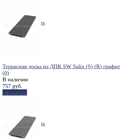
избранное
сравнить
Террасная доска из ДПК SW Salix (S) (R) графит
(0)
В наличии
757 руб.
В корзину
избранное
сравнить