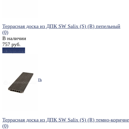
Террасная доска из ДПК SW Salix (S) (R) пепельный
(0)
В наличии
757 руб.
В корзину
избранное
сравнить
Террасная доска из ДПК SW Salix (S) (R) темно-коричн
(0)