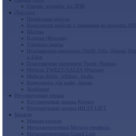
Грядки, клумбы, из ДПК
Для сада
Подвесные кресла
Комплекты мебели с диванами из ротанга AF
Шатры
B:rattan (Италия)
Уличные зонты
Итальянские шезлонги Nardi: Alfa, Omega Tro
и Eden
Пластиковые шезлонги Tweet, Brattan
Мебель TWEET/YALTA (Россия)
Мебель Keter, Allibert, Jardin
Комплекты для кафе, баров.
Хозблоки
Регулируемые опоры
Регулируемые опоры Kronex
Регулируемые опоры HILST LIFT
Кровля
Мягкая кровля
Металлочерепица Металл профиль
Металлочерепица Grand Line