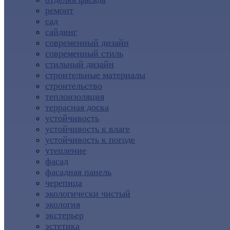
ремонт
сад
сайдинг
современный дизайн
современный стиль
стильный дизайн
строительные материалы
строительство
теплоизоляция
террасная доска
устойчивость
устойчивость к влаге
устойчивость к погоде
утепление
фасад
фасадная панель
черепица
экологически чистый
экология
экстерьер
эстетика