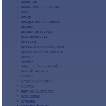
водосток
водосточная система
дача
декор
декоративные панели
дизайн
дизайн интерьера
долговечность
интерьер
кровельные аксессуары
кровельные материалы
кровля
крыша
ландшафтный дизайн
легкий монтаж
металл
металлочерепица
монтаж
наружная отделка
облицовка
отделка
отделка фасада