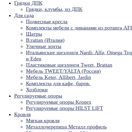
Грядки ДПК
Грядки, клумбы, из ДПК
Для сада
Подвесные кресла
Комплекты мебели с диванами из ротанга AF
Шатры
B:rattan (Италия)
Уличные зонты
Итальянские шезлонги Nardi: Alfa, Omega Tro
и Eden
Пластиковые шезлонги Tweet, Brattan
Мебель TWEET/YALTA (Россия)
Мебель Keter, Allibert, Jardin
Комплекты для кафе, баров.
Хозблоки
Регулируемые опоры
Регулируемые опоры Kronex
Регулируемые опоры HILST LIFT
Кровля
Мягкая кровля
Металлочерепица Металл профиль