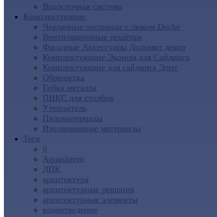
Водосточная система
Комплектующие
Чердачные лестницы с люком Docke
Вентиляционные решётки
Фасадные Аксессуары Доломит декор
Комплектующие Эконом для Сайдинга
Комплектующие для cайдинга Элит
Обрешетка
Гибка металла
ПИКС для столбов
Утеплитель
Пиломатериалы
Изоляционные материалы
Теги
0
Aquasistem
ДПК
архитектура
архитектурные решения
архитектурные элементы
водоотведение