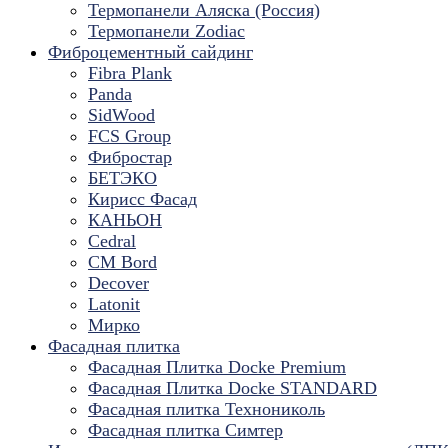
Термопанели Аляска (Россия)
Термопанели Zodiac
Фиброцементный сайдинг
Fibra Plank
Panda
SidWood
FCS Group
Фибростар
БЕТЭКО
Кирисс Фасад
КАНЬОН
Cedral
CM Bord
Decover
Latonit
Мирко
Фасадная плитка
Фасадная Плитка Docke Premium
Фасадная Плитка Docke STANDARD
Фасадная плитка Технониколь
Фасадная плитка Симтер