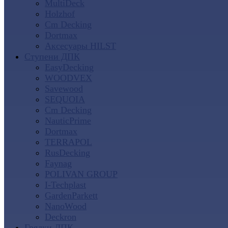
MultiDeck
Holzhof
Cm Decking
Dortmax
Аксесуары HILST
Ступени ДПК
EasyDecking
WOODVEX
Savewood
SEQUOIA
Cm Decking
NauticPrime
Dortmax
TERRAPOL
RusDecking
Faynag
POLIVAN GROUP
I-Techplast
GardenParkett
NanoWood
Deckron
Грядки ДПК