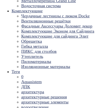
Металлочерепица Grand Line
Водосточная система
Комплектующие
Чердачные лестницы с люком Docke
Вентиляционные решётки
Фасадные Аксессуары Доломит декор
Комплектующие Эконом для Сайдинга
Комплектующие для cайдинга Элит
Обрешетка
Гибка металла
ПИКС для столбов
Утеплитель
Пиломатериалы
Изоляционные материалы
Теги
0
Aquasistem
ДПК
архитектура
архитектурные решения
архитектурные элементы
водоотведение