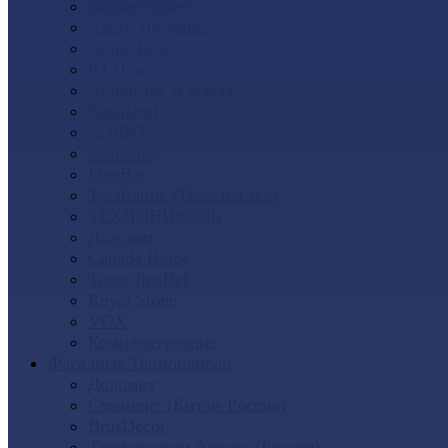
Docke (Дёке)
Альта-Профиль
Grand Line
Ю-Пласт
GrandLine Я-фасад
SteinDorf
АЭЛИТ
Nordside
FineBer
Т-сайдинг (Техоснастка)
ТЕХНОНИКОЛЬ
Доломит
Canada Ridge
Tecos ImaBeL
Royal Stone
VOX
Комплектующие
Фасадные Термопанели
Доломит
Стенолит (Китай-Россия)
BrusDecor
Термопанели Аляска (Россия)