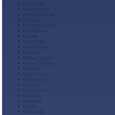
NanoWood
GardenParkett
Deckart (Россия)
Доломит
Deckron/Darvolex
EasyDecking
Latitudo
Legro Ultra
Altay Decking
Bruggan
Polivan Group
Faynag Premium
OutDoor
ДеревоПласт
RusDecking
Terrapol
GrinderDeco
Woodvex
Savewood
Sequoia
Ecodecking