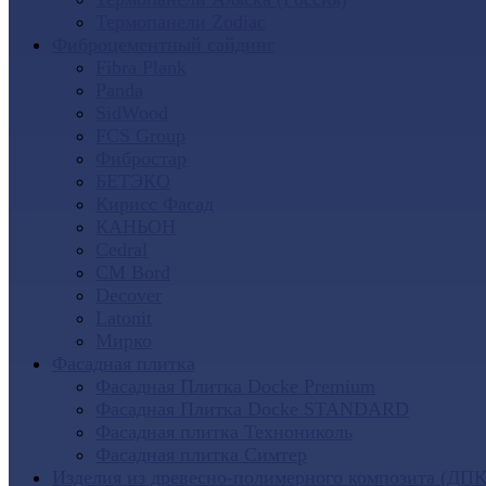
Термопанели Zodiac
Фиброцементный сайдинг
Fibra Plank
Panda
SidWood
FCS Group
Фибростар
БЕТЭКО
Кирисс Фасад
КАНЬОН
Cedral
CM Bord
Decover
Latonit
Мирко
Фасадная плитка
Фасадная Плитка Docke Premium
Фасадная Плитка Docke STANDARD
Фасадная плитка Технониколь
Фасадная плитка Симтер
Изделия из древесно-полимерного композита (ДПК