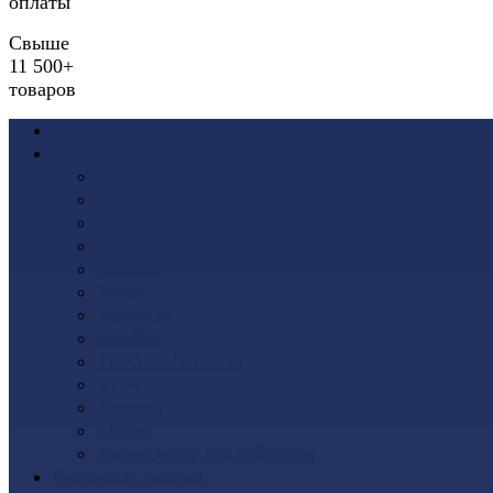
оплаты
Свыше
11 500+
товаров
Акции
Виниловый сайдинг
Docke (Дёке)
Альта-Профиль
Grand Line
Ю-Пласт
Доломит
Tecos
Vinyl-On
FineBer
ТЕХНОНИКОЛЬ
VOX
Дачный
Mitten
Аксессуары для сайдинга
Фасадные панели