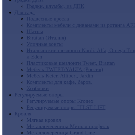
Грядки, клумбы, из ДПК
Для сада
Подвесные кресла
Комплекты мебели с диванами из ротанга AF
Шатры
B:rattan (Италия)
Уличные зонты
Итальянские шезлонги Nardi: Alfa, Omega Tro
и Eden
Пластиковые шезлонги Tweet, Brattan
Мебель TWEET/YALTA (Россия)
Мебель Keter, Allibert, Jardin
Комплекты для кафе, баров.
Хозблоки
Регулируемые опоры
Регулируемые опоры Kronex
Регулируемые опоры HILST LIFT
Кровля
Мягкая кровля
Металлочерепица Металл профиль
Металлочерепица Grand Line