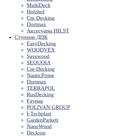
MultiDeck
Holzhof
Cm Decking
Dortmax
Аксесуары HILST
Ступени ДПК
EasyDecking
WOODVEX
Savewood
SEQUOIA
Cm Decking
NauticPrime
Dortmax
TERRAPOL
RusDecking
Faynag
POLIVAN GROUP
I-Techplast
GardenParkett
NanoWood
Deckron