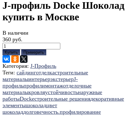
J-профиль Docke Шоколад
купить в Москве
В наличии
360 руб.
Купить
Примерить
Категория:
J-Профиль
Теги:
сайдинг
отделка
строительные
материалы
интерьер
экстерьер
J-
профиль
профили
монтаж
отделочные
материалы
кровля
устойчивость
наружные
работы
Docke
строительные решения
декоративные
элементы
шоколад
цвет
шоколад
долговечность.
профилирование