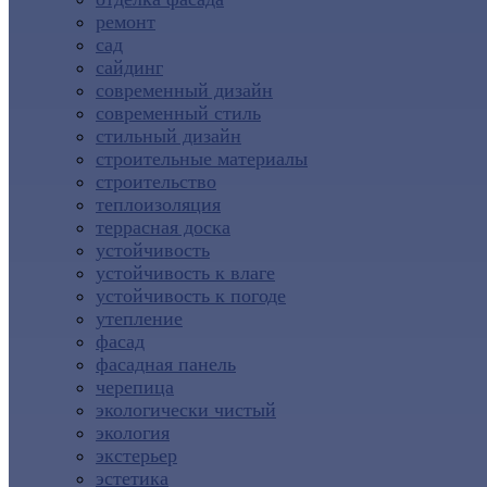
ремонт
сад
сайдинг
современный дизайн
современный стиль
стильный дизайн
строительные материалы
строительство
теплоизоляция
террасная доска
устойчивость
устойчивость к влаге
устойчивость к погоде
утепление
фасад
фасадная панель
черепица
экологически чистый
экология
экстерьер
эстетика