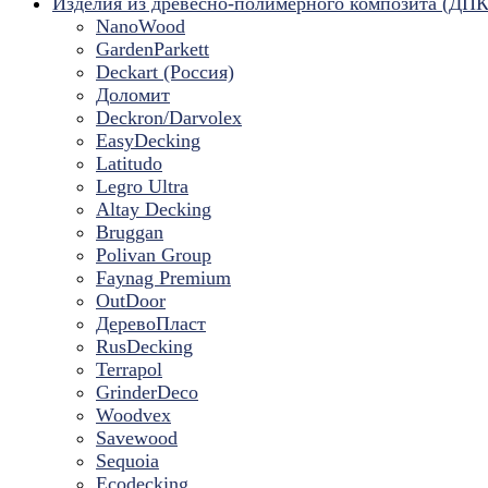
Изделия из древесно-полимерного композита (ДПК
NanoWood
GardenParkett
Deckart (Россия)
Доломит
Deckron/Darvolex
EasyDecking
Latitudo
Legro Ultra
Altay Decking
Bruggan
Polivan Group
Faynag Premium
OutDoor
ДеревоПласт
RusDecking
Terrapol
GrinderDeco
Woodvex
Savewood
Sequoia
Ecodecking