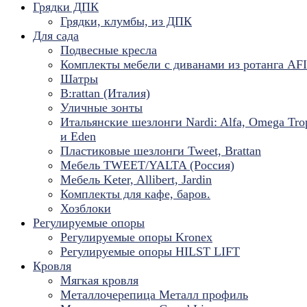
Грядки ДПК
Грядки, клумбы, из ДПК
Для сада
Подвесные кресла
Комплекты мебели с диванами из ротанга AF
Шатры
B:rattan (Италия)
Уличные зонты
Итальянские шезлонги Nardi: Alfa, Omega Tro
и Eden
Пластиковые шезлонги Tweet, Brattan
Мебель TWEET/YALTA (Россия)
Мебель Keter, Allibert, Jardin
Комплекты для кафе, баров.
Хозблоки
Регулируемые опоры
Регулируемые опоры Kronex
Регулируемые опоры HILST LIFT
Кровля
Мягкая кровля
Металлочерепица Металл профиль