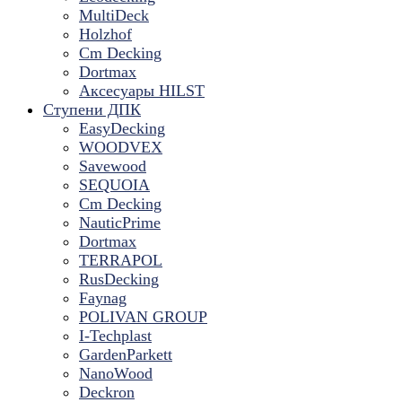
MultiDeck
Holzhof
Cm Decking
Dortmax
Аксесуары HILST
Ступени ДПК
EasyDecking
WOODVEX
Savewood
SEQUOIA
Cm Decking
NauticPrime
Dortmax
TERRAPOL
RusDecking
Faynag
POLIVAN GROUP
I-Techplast
GardenParkett
NanoWood
Deckron