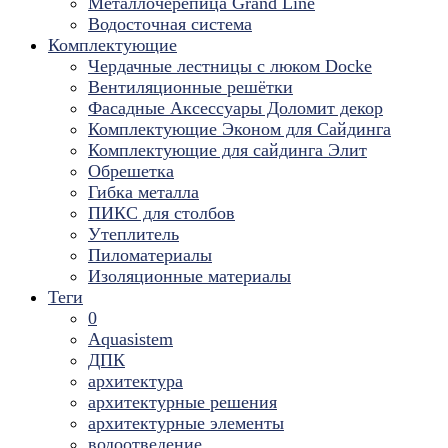
Металлочерепица Grand Line
Водосточная система
Комплектующие
Чердачные лестницы с люком Docke
Вентиляционные решётки
Фасадные Аксессуары Доломит декор
Комплектующие Эконом для Сайдинга
Комплектующие для cайдинга Элит
Обрешетка
Гибка металла
ПИКС для столбов
Утеплитель
Пиломатериалы
Изоляционные материалы
Теги
0
Aquasistem
ДПК
архитектура
архитектурные решения
архитектурные элементы
водоотведение