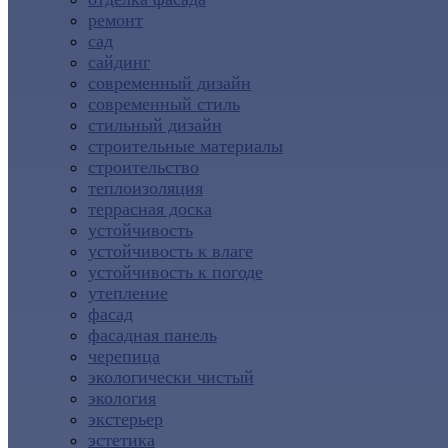
ремонт
сад
сайдинг
современный дизайн
современный стиль
стильный дизайн
строительные материалы
строительство
теплоизоляция
террасная доска
устойчивость
устойчивость к влаге
устойчивость к погоде
утепление
фасад
фасадная панель
черепица
экологически чистый
экология
экстерьер
эстетика