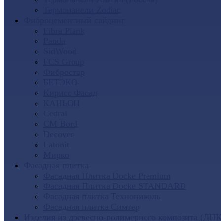
Термопанели Zodiac
Фиброцементный сайдинг
Fibra Plank
Panda
SidWood
FCS Group
Фибростар
БЕТЭКО
Кирисс Фасад
КАНЬОН
Cedral
CM Bord
Decover
Latonit
Мирко
Фасадная плитка
Фасадная Плитка Docke Premium
Фасадная Плитка Docke STANDARD
Фасадная плитка Технониколь
Фасадная плитка Симтер
Изделия из древесно-полимерного композита (ДПК