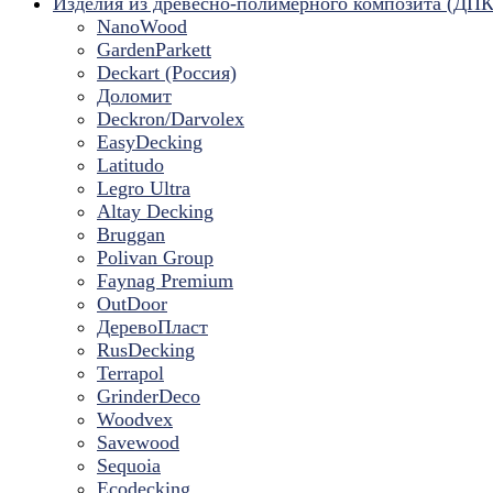
Изделия из древесно-полимерного композита (ДПК
NanoWood
GardenParkett
Deckart (Россия)
Доломит
Deckron/Darvolex
EasyDecking
Latitudo
Legro Ultra
Altay Decking
Bruggan
Polivan Group
Faynag Premium
OutDoor
ДеревоПласт
RusDecking
Terrapol
GrinderDeco
Woodvex
Savewood
Sequoia
Ecodecking