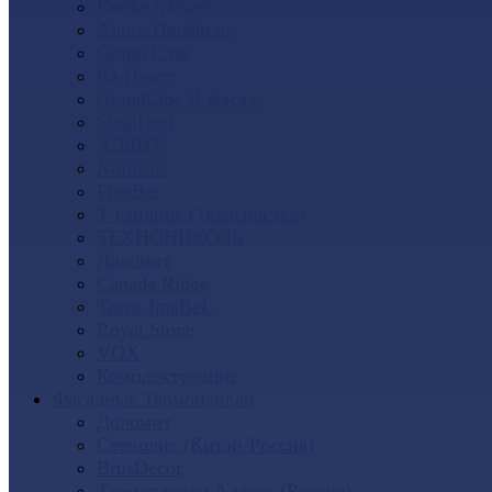
Docke (Дёке)
Альта-Профиль
Grand Line
Ю-Пласт
GrandLine Я-фасад
SteinDorf
АЭЛИТ
Nordside
FineBer
Т-сайдинг (Техоснастка)
ТЕХНОНИКОЛЬ
Доломит
Canada Ridge
Tecos ImaBeL
Royal Stone
VOX
Комплектующие
Фасадные Термопанели
Доломит
Стенолит (Китай-Россия)
BrusDecor
Термопанели Аляска (Россия)