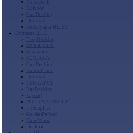
MultiDeck
Holzhof
Cm Decking
Dortmax
Аксесуары HILST
Ступени ДПК
EasyDecking
WOODVEX
Savewood
SEQUOIA
Cm Decking
NauticPrime
Dortmax
TERRAPOL
RusDecking
Faynag
POLIVAN GROUP
I-Techplast
GardenParkett
NanoWood
Deckron
Грядки ДПК