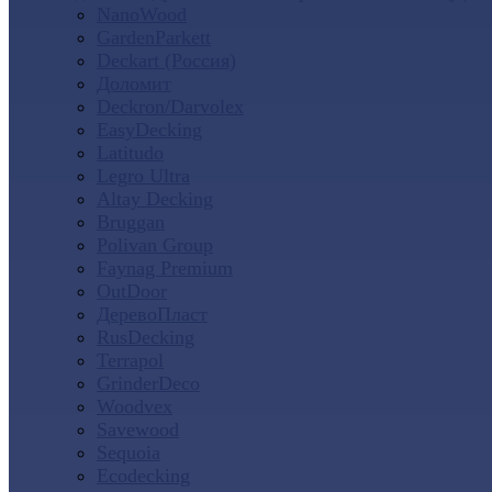
NanoWood
GardenParkett
Deckart (Россия)
Доломит
Deckron/Darvolex
EasyDecking
Latitudo
Legro Ultra
Altay Decking
Bruggan
Polivan Group
Faynag Premium
OutDoor
ДеревоПласт
RusDecking
Terrapol
GrinderDeco
Woodvex
Savewood
Sequoia
Ecodecking