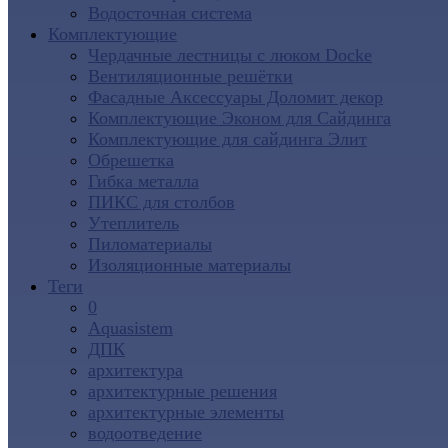
Водосточная система
Комплектующие
Чердачные лестницы с люком Docke
Вентиляционные решётки
Фасадные Аксессуары Доломит декор
Комплектующие Эконом для Сайдинга
Комплектующие для cайдинга Элит
Обрешетка
Гибка металла
ПИКС для столбов
Утеплитель
Пиломатериалы
Изоляционные материалы
Теги
0
Aquasistem
ДПК
архитектура
архитектурные решения
архитектурные элементы
водоотведение