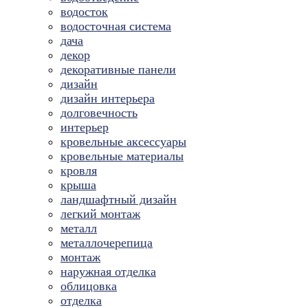
водосток
водосточная система
дача
декор
декоративные панели
дизайн
дизайн интерьера
долговечность
интерьер
кровельные аксессуары
кровельные материалы
кровля
крыша
ландшафтный дизайн
легкий монтаж
металл
металлочерепица
монтаж
наружная отделка
облицовка
отделка