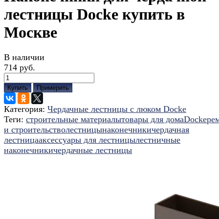
лестницы Docke купить в
Москве
В наличии
714 руб.
Купить
Примерить
Категория:
Чердачные лестницы с люком Docke
Теги:
строительные материалы
товары для дома
Docke
ре
и строительство
лестницы
наконечники
чердачная
лестница
аксессуары для лестницы
лестничные
наконечники
чердачные лестницы