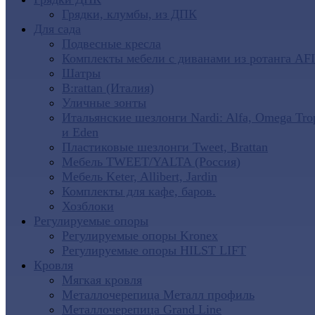
Грядки, клумбы, из ДПК
Для сада
Подвесные кресла
Комплекты мебели с диванами из ротанга AF
Шатры
B:rattan (Италия)
Уличные зонты
Итальянские шезлонги Nardi: Alfa, Omega Tro
и Eden
Пластиковые шезлонги Tweet, Brattan
Мебель TWEET/YALTA (Россия)
Мебель Keter, Allibert, Jardin
Комплекты для кафе, баров.
Хозблоки
Регулируемые опоры
Регулируемые опоры Kronex
Регулируемые опоры HILST LIFT
Кровля
Мягкая кровля
Металлочерепица Металл профиль
Металлочерепица Grand Line