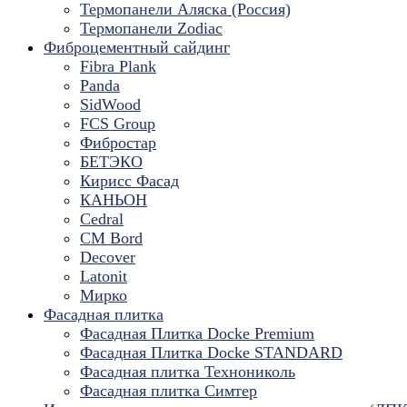
Термопанели Аляска (Россия)
Термопанели Zodiac
Фиброцементный сайдинг
Fibra Plank
Panda
SidWood
FCS Group
Фибростар
БЕТЭКО
Кирисс Фасад
КАНЬОН
Cedral
CM Bord
Decover
Latonit
Мирко
Фасадная плитка
Фасадная Плитка Docke Premium
Фасадная Плитка Docke STANDARD
Фасадная плитка Технониколь
Фасадная плитка Симтер