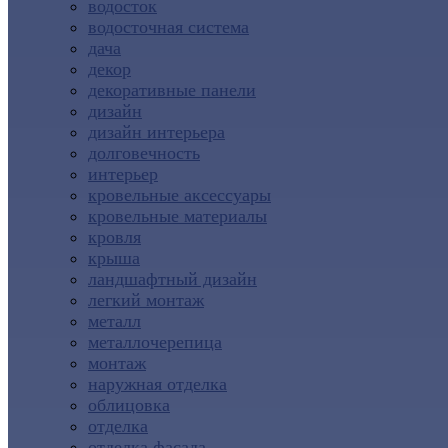
водосток
водосточная система
дача
декор
декоративные панели
дизайн
дизайн интерьера
долговечность
интерьер
кровельные аксессуары
кровельные материалы
кровля
крыша
ландшафтный дизайн
легкий монтаж
металл
металлочерепица
монтаж
наружная отделка
облицовка
отделка
отделка фасада