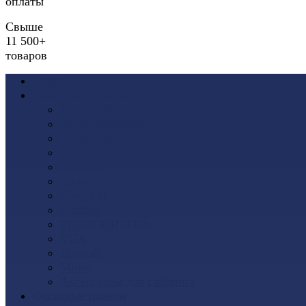
оплаты
Свыше
11 500+
товаров
Акции
Виниловый сайдинг
Docke (Дёке)
Альта-Профиль
Grand Line
Ю-Пласт
Доломит
Tecos
Vinyl-On
FineBer
ТЕХНОНИКОЛЬ
VOX
Дачный
Mitten
Аксессуары для сайдинга
Фасадные панели