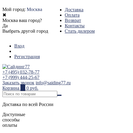
Мой город:
Москва
Доставка
✖
Оплата
Москва ваш город?
Возврат
Да
Контакты
Выбрать другой город
Стать дилером
Вход
Регистрация
+7 (495) 032-78-77
+7 (999) 444-25-67
Заказать звонок
info@saiding77.ru
Корзина
0
0 руб.
Доставка по всей России
Доступные
способы
оплаты